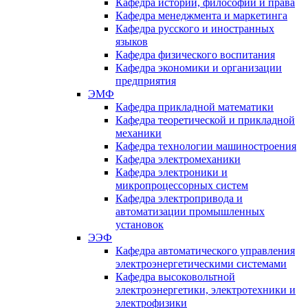
Кафедра истории, философии и права
Кафедра менеджмента и маркетинга
Кафедра русского и иностранных
языков
Кафедра физического воспитания
Кафедра экономики и организации
предприятия
ЭМФ
Кафедра прикладной математики
Кафедра теоретической и прикладной
механики
Кафедра технологии машиностроения
Кафедра электромеханики
Кафедра электроники и
микропроцессорных систем
Кафедра электропривода и
автоматизации промышленных
установок
ЭЭФ
Кафедра автоматического управления
электроэнергетическими системами
Кафедра высоковольтной
электроэнергетики, электротехники и
электрофизики