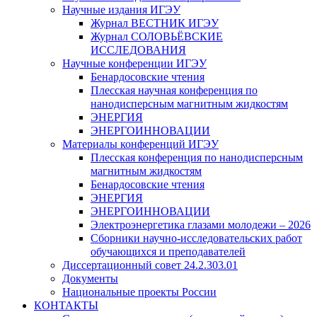
Научные издания ИГЭУ
Журнал ВЕСТНИК ИГЭУ
Журнал СОЛОВЬЁВСКИЕ
ИССЛЕДОВАНИЯ
Научные конференции ИГЭУ
Бенардосовские чтения
Плесская научная конференция по
нанодисперсным магнитным жидкостям
ЭНЕРГИЯ
ЭНЕРГОИННОВАЦИИ
Материалы конференций ИГЭУ
Плесская конференция по нанодисперсным
магнитным жидкостям
Бенардосовские чтения
ЭНЕРГИЯ
ЭНЕРГОИННОВАЦИИ
Электроэнергетика глазами молодежи – 2026
Сборники научно-исследовательских работ
обучающихся и преподавателей
Диссертационный совет 24.2.303.01
Документы
Национальные проекты России
КОНТАКТЫ