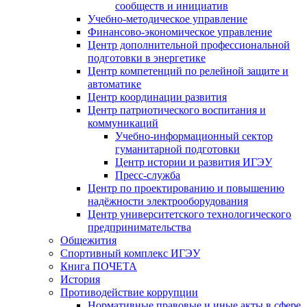
сообществ и инициатив
Учебно-методическое управление
Финансово-экономическое управление
Центр дополнительной профессиональной
подготовки в энергетике
Центр компетенций по релейной защите и
автоматике
Центр координации развития
Центр патриотического воспитания и
коммуникаций
Учебно-информационный сектор
гуманитарной подготовки
Центр истории и развития ИГЭУ
Пресс-служба
Центр по проектированию и повышению
надёжности электрооборудования
Центр университетского технологического
предпринимательства
Общежития
Спортивный комплекс ИГЭУ
Книга ПОЧЕТА
История
Противодействие коррупции
Нормативные правовые и иные акты в сфере