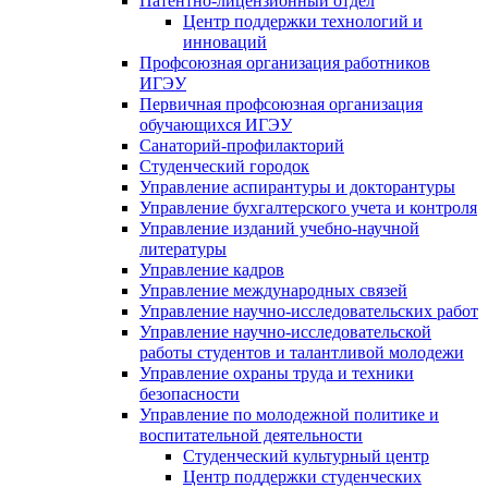
Патентно-лицензионный отдел
Центр поддержки технологий и
инноваций
Профсоюзная организация работников
ИГЭУ
Первичная профсоюзная организация
обучающихся ИГЭУ
Санаторий-профилакторий
Студенческий городок
Управление аспирантуры и докторантуры
Управление бухгалтерского учета и контроля
Управление изданий учебно-научной
литературы
Упpавление кадpов
Управление международных связей
Управление научно-исследовательских работ
Управление научно-исследовательской
работы студентов и талантливой молодежи
Управление охраны труда и техники
безопасности
Управление по молодежной политике и
воспитательной деятельности
Студенческий культурный центр
Центр поддержки студенческих