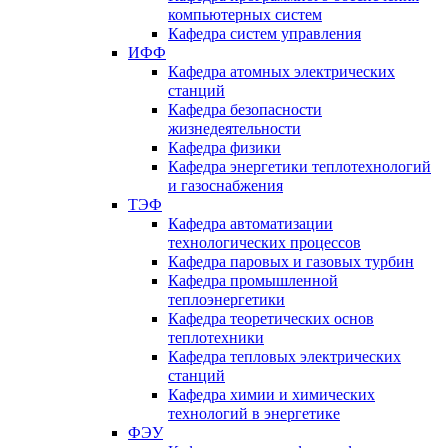
компьютерных систем
Кафедра систем управления
ИФФ
Кафедра атомных электрических
станций
Кафедра безопасности
жизнедеятельности
Кафедра физики
Кафедра энергетики теплотехнологий
и газоснабжения
ТЭФ
Кафедра автоматизации
технологических процессов
Кафедра паровых и газовых турбин
Кафедра промышленной
теплоэнергетики
Кафедра теоретических основ
теплотехники
Кафедра тепловых электрических
станций
Кафедра химии и химических
технологий в энергетике
ФЭУ