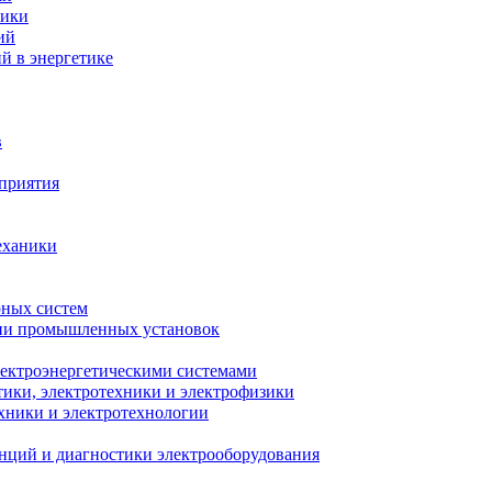
ники
ий
й в энергетике
в
приятия
еханики
рных систем
ции промышленных установок
лектроэнергетическими системами
тики, электротехники и электрофизики
ехники и электротехнологии
анций и диагностики электрооборудования