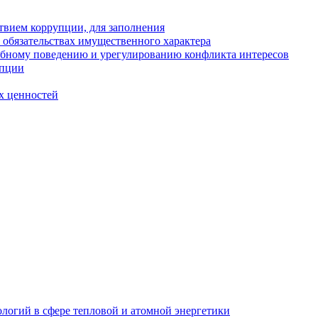
твием коррупции, для заполнения
и обязательствах имущественного характера
ебному поведению и урегулированию конфликта интересов
упции
х ценностей
логий в сфере тепловой и атомной энергетики