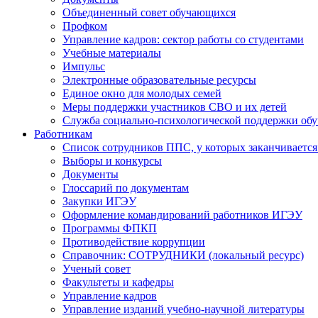
Объединенный совет обучающихся
Профком
Управление кадров: сектор работы со студентами
Учебные материалы
Импульс
Электронные образовательные ресурсы
Единое окно для молодых семей
Меры поддержки участников СВО и их детей
Служба социально-психологической поддержки об
Работникам
Список сотрудников ППС, у которых заканчивается
Выборы и конкурсы
Документы
Глоссарий по документам
Закупки ИГЭУ
Оформление командирований работников ИГЭУ
Программы ФПКП
Противодействие коррупции
Справочник: СОТРУДНИКИ (локальный ресурс)
Ученый совет
Факультеты и кафедры
Управление кадров
Управление изданий учебно-научной литературы