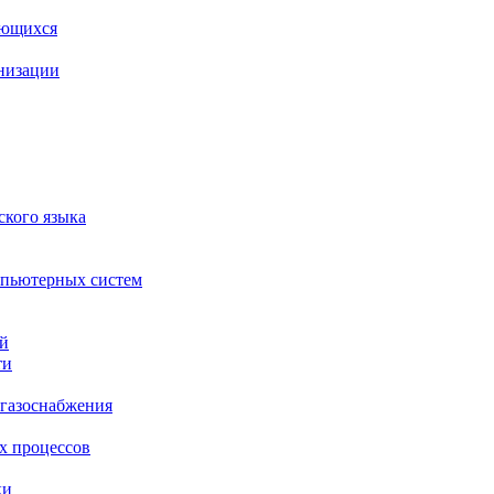
ающихся
анизации
ского языка
мпьютерных систем
ий
ти
 газоснабжения
х процессов
ки