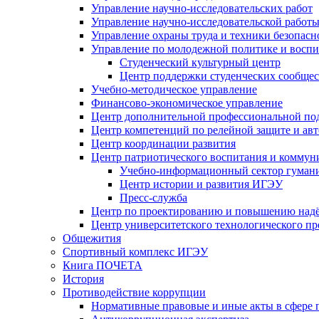
Управление научно-исследовательских работ
Управление научно-исследовательской работы
Управление охраны труда и техники безопасн
Управление по молодежной политике и воспи
Студенческий культурный центр
Центр поддержки студенческих сообщес
Учебно-методическое управление
Финансово-экономическое управление
Центр дополнительной профессиональной под
Центр компетенций по релейной защите и ав
Центр координации развития
Центр патриотического воспитания и комму
Учебно-информационный сектор гумани
Центр истории и развития ИГЭУ
Пресс-служба
Центр по проектированию и повышению надё
Центр университетского технологического п
Общежития
Спортивный комплекс ИГЭУ
Книга ПОЧЕТА
История
Противодействие коррупции
Нормативные правовые и иные акты в сфере 