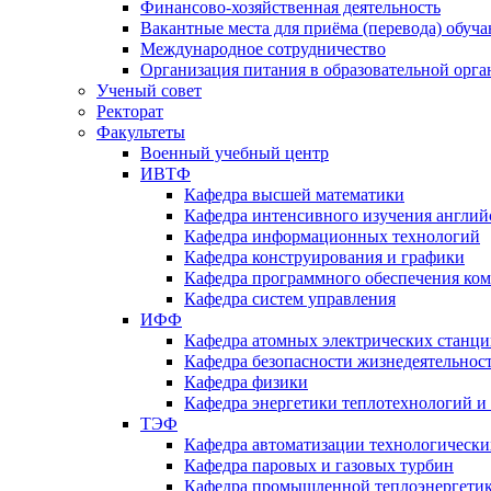
Финансово-хозяйственная деятельность
Вакантные места для приёма (перевода) обуч
Международное сотрудничество
Организация питания в образовательной орг
Ученый совет
Ректорат
Факультеты
Военный учебный центр
ИВТФ
Кафедра высшей математики
Кафедра интенсивного изучения англий
Кафедра информационных технологий
Кафедра конструирования и графики
Кафедра программного обеспечения ко
Кафедра систем управления
ИФФ
Кафедра атомных электрических станц
Кафедра безопасности жизнедеятельнос
Кафедра физики
Кафедра энергетики теплотехнологий и
ТЭФ
Кафедра автоматизации технологически
Кафедра паровых и газовых турбин
Кафедра промышленной теплоэнергети