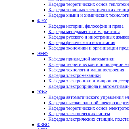
Кафедра теоретических основ теплотех
Кафедра тепловых электрических станц
Кафедра химии и химических технологи
ФЭУ
Кафедра истории, философии и права
Кафедра менеджмента и маркетинга
Кафедра русского и иностранных языко
Кафедра физического воспитания
Кафедра экономики и организации пред
ЭМФ
Кафедра прикладной математики
Кафедра теоретической и прикладной м
Кафедра технологии машиностроения
Кафедра электромеханики
Кафедра электроники и микропроцессо
Кафедра электропривода и автоматиза
ЭЭФ
Кафедра автоматического управления э
Кафедра высоковольтной электроэнерге
Кафедра теоретических основ электрот
Кафедра электрических систем
Кафедра электрических станций, подст
ФЗВО