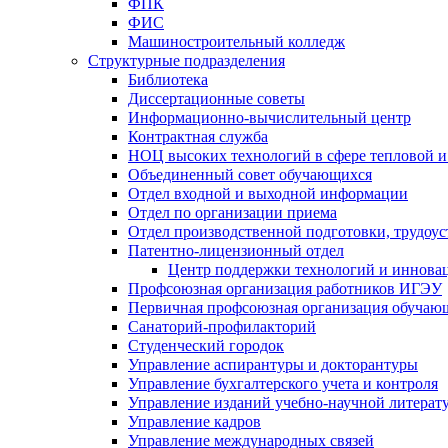
ФПК
ФИС
Машиностроительный колледж
Структурные подразделения
Библиотека
Диссертационные советы
Информационно-вычислительный центр
Контрактная служба
НОЦ высоких технологий в сфере тепловой и
Объединенный совет обучающихся
Отдел входной и выходной информации
Отдел по организации приема
Отдел производственной подготовки, трудоус
Патентно-лицензионный отдел
Центр поддержки технологий и иннова
Профсоюзная организация работников ИГЭУ
Первичная профсоюзная организация обуча
Санаторий-профилакторий
Студенческий городок
Управление аспирантуры и докторантуры
Управление бухгалтерского учета и контроля
Управление изданий учебно-научной литерат
Упpавление кадpов
Управление международных связей