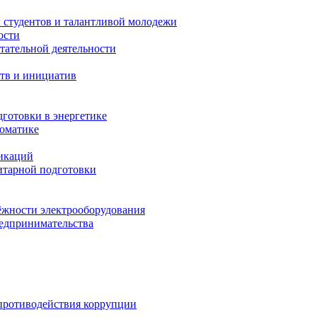
 студентов и талантливой молодежи
ости
тательной деятельности
тв и инициатив
готовки в энергетике
томатике
никаций
тарной подготовки
жности электрооборудования
редпринимательства
противодействия коррупции