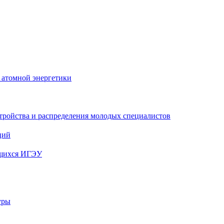
 атомной энергетики
тройства и распределения молодых специалистов
ций
ющихся ИГЭУ
уры