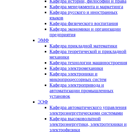
Кафедра истории, философии и права
Кафедра менеджмента и маркетинга
Кафедра русского и иностранных
языков
Кафедра физического воспитания
Кафедра экономики и организации
предприятия
ЭМФ
Кафедра прикладной математики
Кафедра теоретической и прикладной
механики
Кафедра технологии машиностроения
Кафедра электромеханики
Кафедра электроники и
микропроцессорных систем
Кафедра электропривода и
автоматизации промышленных
установок
ЭЭФ
Кафедра автоматического управления
электроэнергетическими системами
Кафедра высоковольтной
электроэнергетики, электротехники и
электрофизики