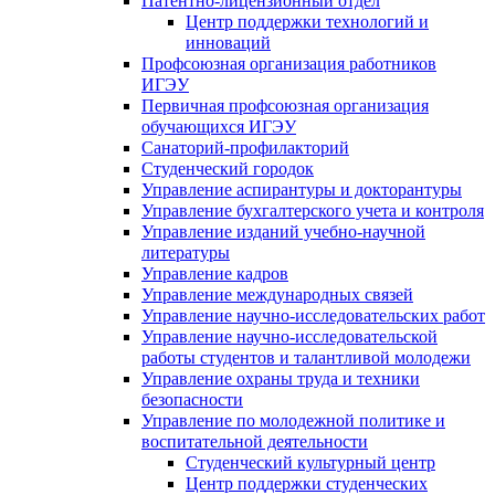
Патентно-лицензионный отдел
Центр поддержки технологий и
инноваций
Профсоюзная организация работников
ИГЭУ
Первичная профсоюзная организация
обучающихся ИГЭУ
Санаторий-профилакторий
Студенческий городок
Управление аспирантуры и докторантуры
Управление бухгалтерского учета и контроля
Управление изданий учебно-научной
литературы
Упpавление кадpов
Управление международных связей
Управление научно-исследовательских работ
Управление научно-исследовательской
работы студентов и талантливой молодежи
Управление охраны труда и техники
безопасности
Управление по молодежной политике и
воспитательной деятельности
Студенческий культурный центр
Центр поддержки студенческих