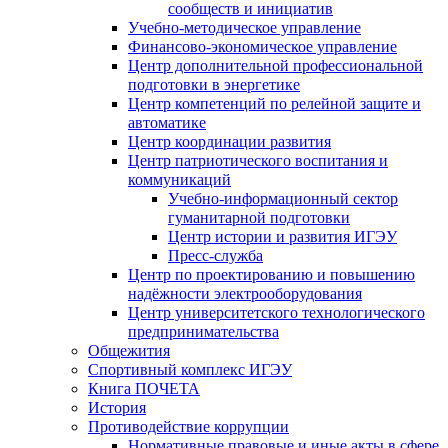
сообществ и инициатив
Учебно-методическое управление
Финансово-экономическое управление
Центр дополнительной профессиональной
подготовки в энергетике
Центр компетенций по релейной защите и
автоматике
Центр координации развития
Центр патриотического воспитания и
коммуникаций
Учебно-информационный сектор
гуманитарной подготовки
Центр истории и развития ИГЭУ
Пресс-служба
Центр по проектированию и повышению
надёжности электрооборудования
Центр университетского технологического
предпринимательства
Общежития
Спортивный комплекс ИГЭУ
Книга ПОЧЕТА
История
Противодействие коррупции
Нормативные правовые и иные акты в сфере