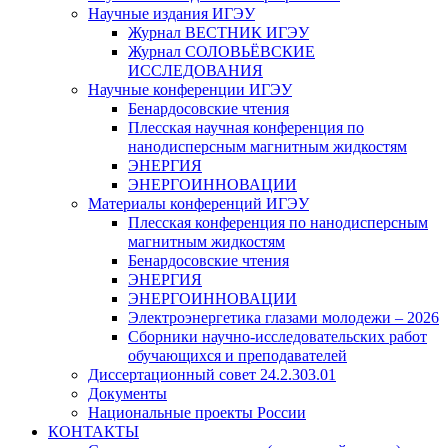
Научные издания ИГЭУ
Журнал ВЕСТНИК ИГЭУ
Журнал СОЛОВЬЁВСКИЕ
ИССЛЕДОВАНИЯ
Научные конференции ИГЭУ
Бенардосовские чтения
Плесская научная конференция по
нанодисперсным магнитным жидкостям
ЭНЕРГИЯ
ЭНЕРГОИННОВАЦИИ
Материалы конференций ИГЭУ
Плесская конференция по нанодисперсным
магнитным жидкостям
Бенардосовские чтения
ЭНЕРГИЯ
ЭНЕРГОИННОВАЦИИ
Электроэнергетика глазами молодежи – 2026
Сборники научно-исследовательских работ
обучающихся и преподавателей
Диссертационный совет 24.2.303.01
Документы
Национальные проекты России
КОНТАКТЫ