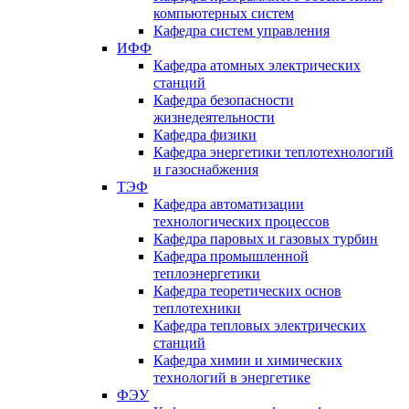
компьютерных систем
Кафедра систем управления
ИФФ
Кафедра атомных электрических
станций
Кафедра безопасности
жизнедеятельности
Кафедра физики
Кафедра энергетики теплотехнологий
и газоснабжения
ТЭФ
Кафедра автоматизации
технологических процессов
Кафедра паровых и газовых турбин
Кафедра промышленной
теплоэнергетики
Кафедра теоретических основ
теплотехники
Кафедра тепловых электрических
станций
Кафедра химии и химических
технологий в энергетике
ФЭУ