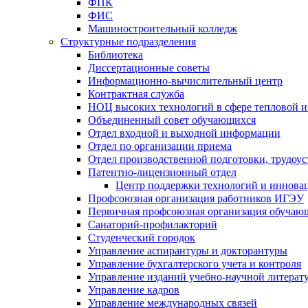
ФПК
ФИС
Машиностроительный колледж
Структурные подразделения
Библиотека
Диссертационные советы
Информационно-вычислительный центр
Контрактная служба
НОЦ высоких технологий в сфере тепловой и
Объединенный совет обучающихся
Отдел входной и выходной информации
Отдел по организации приема
Отдел производственной подготовки, трудоус
Патентно-лицензионный отдел
Центр поддержки технологий и иннова
Профсоюзная организация работников ИГЭУ
Первичная профсоюзная организация обуча
Санаторий-профилакторий
Студенческий городок
Управление аспирантуры и докторантуры
Управление бухгалтерского учета и контроля
Управление изданий учебно-научной литерат
Упpавление кадpов
Управление международных связей