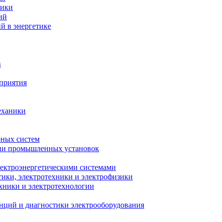
ники
ий
й в энергетике
в
приятия
еханики
рных систем
ции промышленных установок
лектроэнергетическими системами
тики, электротехники и электрофизики
ехники и электротехнологии
анций и диагностики электрооборудования