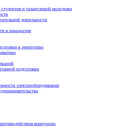
 студентов и талантливой молодежи
ости
тательной деятельности
тв и инициатив
готовки в энергетике
томатике
никаций
тарной подготовки
жности электрооборудования
редпринимательства
противодействия коррупции