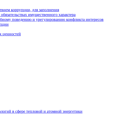
твием коррупции, для заполнения
и обязательствах имущественного характера
ебному поведению и урегулированию конфликта интересов
упции
х ценностей
логий в сфере тепловой и атомной энергетики