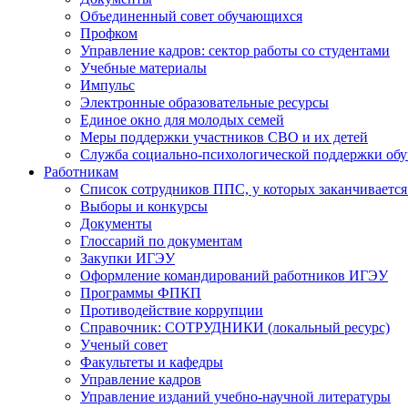
Объединенный совет обучающихся
Профком
Управление кадров: сектор работы со студентами
Учебные материалы
Импульс
Электронные образовательные ресурсы
Единое окно для молодых семей
Меры поддержки участников СВО и их детей
Служба социально-психологической поддержки об
Работникам
Список сотрудников ППС, у которых заканчивается
Выборы и конкурсы
Документы
Глоссарий по документам
Закупки ИГЭУ
Оформление командирований работников ИГЭУ
Программы ФПКП
Противодействие коррупции
Справочник: СОТРУДНИКИ (локальный ресурс)
Ученый совет
Факультеты и кафедры
Управление кадров
Управление изданий учебно-научной литературы