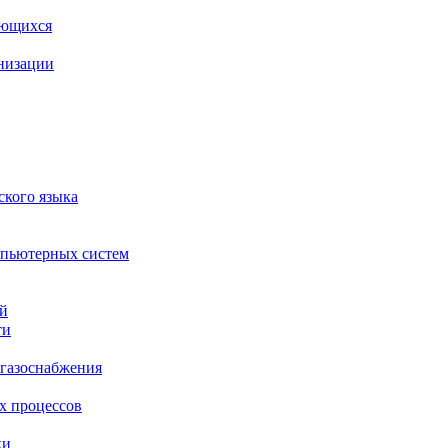
ающихся
анизации
ского языка
мпьютерных систем
ий
ти
 газоснабжения
х процессов
ки