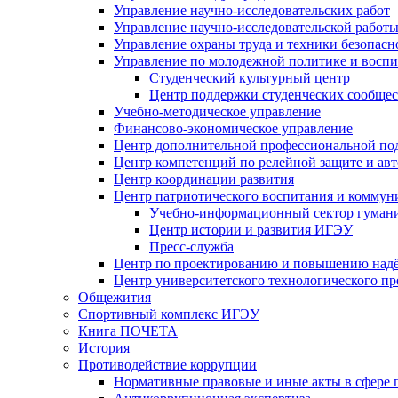
Управление научно-исследовательских работ
Управление научно-исследовательской работы
Управление охраны труда и техники безопасн
Управление по молодежной политике и воспи
Студенческий культурный центр
Центр поддержки студенческих сообщес
Учебно-методическое управление
Финансово-экономическое управление
Центр дополнительной профессиональной под
Центр компетенций по релейной защите и ав
Центр координации развития
Центр патриотического воспитания и комму
Учебно-информационный сектор гумани
Центр истории и развития ИГЭУ
Пресс-служба
Центр по проектированию и повышению надё
Центр университетского технологического п
Общежития
Спортивный комплекс ИГЭУ
Книга ПОЧЕТА
История
Противодействие коррупции
Нормативные правовые и иные акты в сфере 