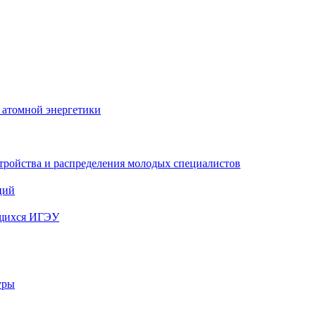
 атомной энергетики
тройства и распределения молодых специалистов
ций
ющихся ИГЭУ
уры