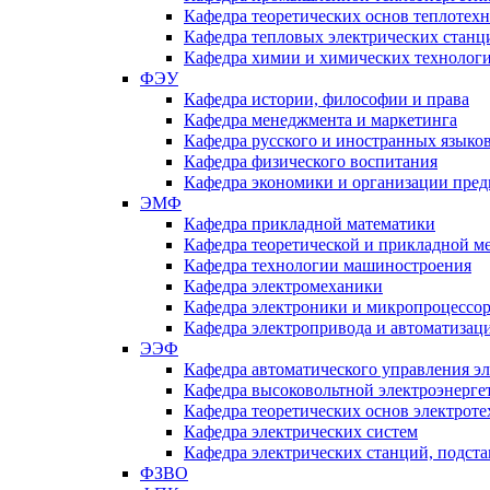
Кафедра теоретических основ теплотех
Кафедра тепловых электрических станц
Кафедра химии и химических технологи
ФЭУ
Кафедра истории, философии и права
Кафедра менеджмента и маркетинга
Кафедра русского и иностранных языко
Кафедра физического воспитания
Кафедра экономики и организации пред
ЭМФ
Кафедра прикладной математики
Кафедра теоретической и прикладной м
Кафедра технологии машиностроения
Кафедра электромеханики
Кафедра электроники и микропроцессо
Кафедра электропривода и автоматиза
ЭЭФ
Кафедра автоматического управления э
Кафедра высоковольтной электроэнерге
Кафедра теоретических основ электрот
Кафедра электрических систем
Кафедра электрических станций, подст
ФЗВО