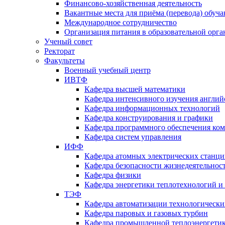
Финансово-хозяйственная деятельность
Вакантные места для приёма (перевода) обуч
Международное сотрудничество
Организация питания в образовательной орг
Ученый совет
Ректорат
Факультеты
Военный учебный центр
ИВТФ
Кафедра высшей математики
Кафедра интенсивного изучения англий
Кафедра информационных технологий
Кафедра конструирования и графики
Кафедра программного обеспечения ко
Кафедра систем управления
ИФФ
Кафедра атомных электрических станц
Кафедра безопасности жизнедеятельнос
Кафедра физики
Кафедра энергетики теплотехнологий и
ТЭФ
Кафедра автоматизации технологически
Кафедра паровых и газовых турбин
Кафедра промышленной теплоэнергети