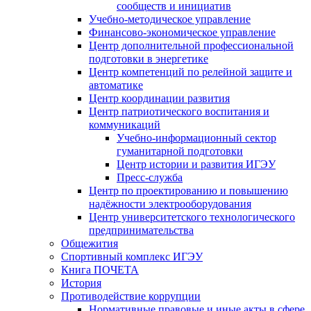
сообществ и инициатив
Учебно-методическое управление
Финансово-экономическое управление
Центр дополнительной профессиональной
подготовки в энергетике
Центр компетенций по релейной защите и
автоматике
Центр координации развития
Центр патриотического воспитания и
коммуникаций
Учебно-информационный сектор
гуманитарной подготовки
Центр истории и развития ИГЭУ
Пресс-служба
Центр по проектированию и повышению
надёжности электрооборудования
Центр университетского технологического
предпринимательства
Общежития
Спортивный комплекс ИГЭУ
Книга ПОЧЕТА
История
Противодействие коррупции
Нормативные правовые и иные акты в сфере