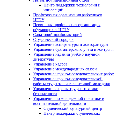
Патентно-лицензионный отдел
Центр поддержки технологий и
инноваций
Профсоюзная организация работников
ИГЭУ
Первичная профсоюзная организация
обучающихся ИГЭУ
Санаторий-профилакторий
Студенческий городок
Управление аспирантуры и докторантуры
Управление бухгалтерского учета и контроля
Управление изданий учебно-научной
литературы
Упpавление кадpов
Управление международных связей
Управление научно-исследовательских работ
Управление научно-исследовательской
работы студентов и талантливой молодежи
Управление охраны труда и техники
безопасности
Управление по молодежной политике и
воспитательной деятельности
Студенческий культурный центр
Центр поддержки студенческих