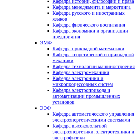
Кафедра истории, философии и права
Кафедра менеджмента и маркетинга
Кафедра русского и иностранных
языков
Кафедра физического воспитания
Кафедра экономики и организации
предприятия
ЭМФ
Кафедра прикладной математики
Кафедра теоретической и прикладной
механики
Кафедра технологии машиностроения
Кафедра электромеханики
Кафедра электроники и
микропроцессорных систем
Кафедра электропривода и
автоматизации промышленных
установок
ЭЭФ
Кафедра автоматического управления
электроэнергетическими системами
Кафедра высоковольтной
электроэнергетики, электротехники и
электрофизики