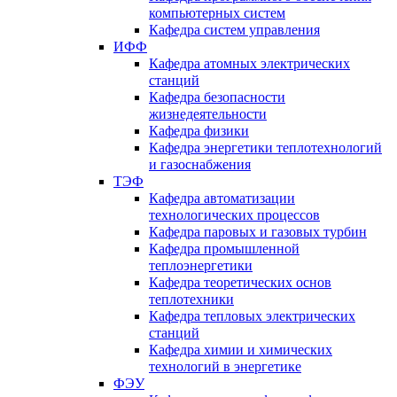
компьютерных систем
Кафедра систем управления
ИФФ
Кафедра атомных электрических
станций
Кафедра безопасности
жизнедеятельности
Кафедра физики
Кафедра энергетики теплотехнологий
и газоснабжения
ТЭФ
Кафедра автоматизации
технологических процессов
Кафедра паровых и газовых турбин
Кафедра промышленной
теплоэнергетики
Кафедра теоретических основ
теплотехники
Кафедра тепловых электрических
станций
Кафедра химии и химических
технологий в энергетике
ФЭУ