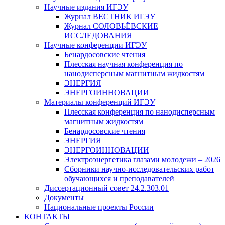
Научные издания ИГЭУ
Журнал ВЕСТНИК ИГЭУ
Журнал СОЛОВЬЁВСКИЕ
ИССЛЕДОВАНИЯ
Научные конференции ИГЭУ
Бенардосовские чтения
Плесская научная конференция по
нанодисперсным магнитным жидкостям
ЭНЕРГИЯ
ЭНЕРГОИННОВАЦИИ
Материалы конференций ИГЭУ
Плесская конференция по нанодисперсным
магнитным жидкостям
Бенардосовские чтения
ЭНЕРГИЯ
ЭНЕРГОИННОВАЦИИ
Электроэнергетика глазами молодежи – 2026
Сборники научно-исследовательских работ
обучающихся и преподавателей
Диссертационный совет 24.2.303.01
Документы
Национальные проекты России
КОНТАКТЫ