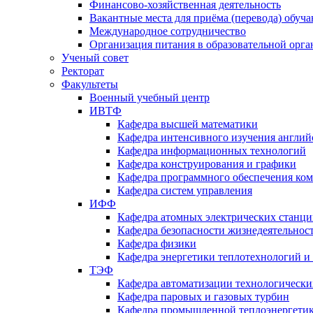
Финансово-хозяйственная деятельность
Вакантные места для приёма (перевода) обуч
Международное сотрудничество
Организация питания в образовательной орг
Ученый совет
Ректорат
Факультеты
Военный учебный центр
ИВТФ
Кафедра высшей математики
Кафедра интенсивного изучения англий
Кафедра информационных технологий
Кафедра конструирования и графики
Кафедра программного обеспечения ко
Кафедра систем управления
ИФФ
Кафедра атомных электрических станц
Кафедра безопасности жизнедеятельнос
Кафедра физики
Кафедра энергетики теплотехнологий и
ТЭФ
Кафедра автоматизации технологически
Кафедра паровых и газовых турбин
Кафедра промышленной теплоэнергети