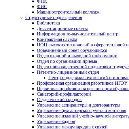
ФПК
ФИС
Машиностроительный колледж
Структурные подразделения
Библиотека
Диссертационные советы
Информационно-вычислительный центр
Контрактная служба
НОЦ высоких технологий в сфере тепловой и
Объединенный совет обучающихся
Отдел входной и выходной информации
Отдел по организации приема
Отдел производственной подготовки, трудоус
Патентно-лицензионный отдел
Центр поддержки технологий и иннова
Профсоюзная организация работников ИГЭУ
Первичная профсоюзная организация обуча
Санаторий-профилакторий
Студенческий городок
Управление аспирантуры и докторантуры
Управление бухгалтерского учета и контроля
Управление изданий учебно-научной литерат
Упpавление кадpов
Управление международных связей