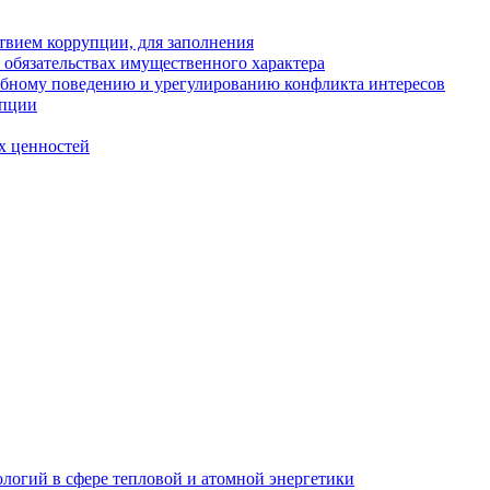
твием коррупции, для заполнения
и обязательствах имущественного характера
ебному поведению и урегулированию конфликта интересов
упции
х ценностей
логий в сфере тепловой и атомной энергетики