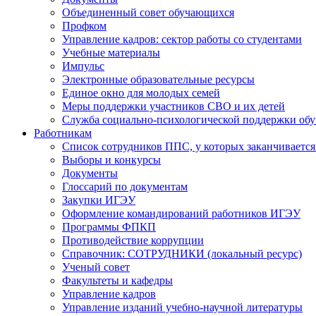
Объединенный совет обучающихся
Профком
Управление кадров: сектор работы со студентами
Учебные материалы
Импульс
Электронные образовательные ресурсы
Единое окно для молодых семей
Меры поддержки участников СВО и их детей
Служба социально-психологической поддержки об
Работникам
Список сотрудников ППС, у которых заканчивается
Выборы и конкурсы
Документы
Глоссарий по документам
Закупки ИГЭУ
Оформление командирований работников ИГЭУ
Программы ФПКП
Противодействие коррупции
Справочник: СОТРУДНИКИ (локальный ресурс)
Ученый совет
Факультеты и кафедры
Управление кадров
Управление изданий учебно-научной литературы