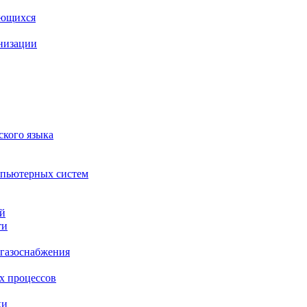
ающихся
анизации
ского языка
мпьютерных систем
ий
ти
 газоснабжения
х процессов
ки