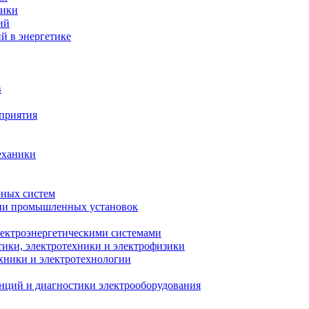
ники
ий
й в энергетике
в
приятия
еханики
рных систем
ции промышленных установок
лектроэнергетическими системами
тики, электротехники и электрофизики
ехники и электротехнологии
анций и диагностики электрооборудования