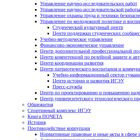
Управление научно-исследовательских работ
Управление научно-исследовательской работы
Управление охраны труда и техники безопасн
Управление по молодежной политике и воспи
Студенческий культурный центр
Центр поддержки студенческих сообщес
Учебно-методическое управление
Финансово-экономическое управление
Центр дополнительной профессиональной под
Центр компетенций по релейной защите и ав
Центр координации развития
Центр патриотического воспитания и комму
Учебно-информационный сектор гумани
Центр истории и развития ИГЭУ
Пресс-служба
Центр по проектированию и повышению надё
Центр университетского технологического п
Общежития
Спортивный комплекс ИГЭУ
Книга ПОЧЕТА
История
Противодействие коррупции
Нормативные правовые и иные акты в сфере 