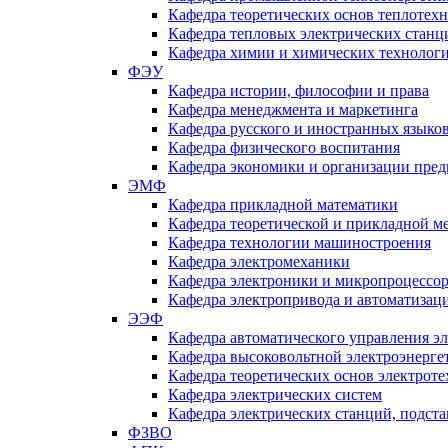
Кафедра теоретических основ теплотех
Кафедра тепловых электрических станц
Кафедра химии и химических технологи
ФЭУ
Кафедра истории, философии и права
Кафедра менеджмента и маркетинга
Кафедра русского и иностранных языко
Кафедра физического воспитания
Кафедра экономики и организации пред
ЭМФ
Кафедра прикладной математики
Кафедра теоретической и прикладной м
Кафедра технологии машиностроения
Кафедра электромеханики
Кафедра электроники и микропроцессо
Кафедра электропривода и автоматиза
ЭЭФ
Кафедра автоматического управления э
Кафедра высоковольтной электроэнерге
Кафедра теоретических основ электрот
Кафедра электрических систем
Кафедра электрических станций, подст
ФЗВО