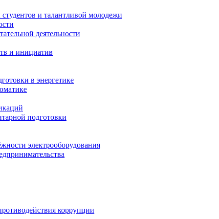
 студентов и талантливой молодежи
ости
тательной деятельности
тв и инициатив
готовки в энергетике
томатике
никаций
тарной подготовки
жности электрооборудования
редпринимательства
противодействия коррупции