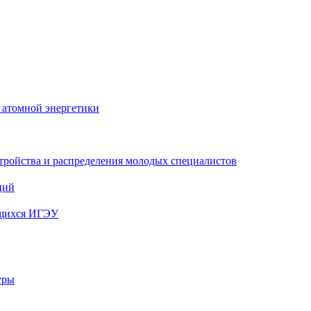
 атомной энергетики
тройства и распределения молодых специалистов
ций
ющихся ИГЭУ
уры