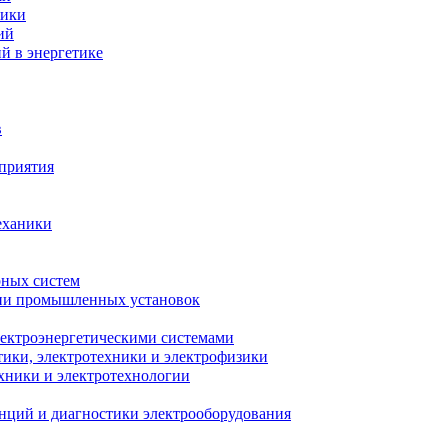
ники
ий
й в энергетике
в
приятия
еханики
рных систем
ции промышленных установок
лектроэнергетическими системами
тики, электротехники и электрофизики
ехники и электротехнологии
анций и диагностики электрооборудования