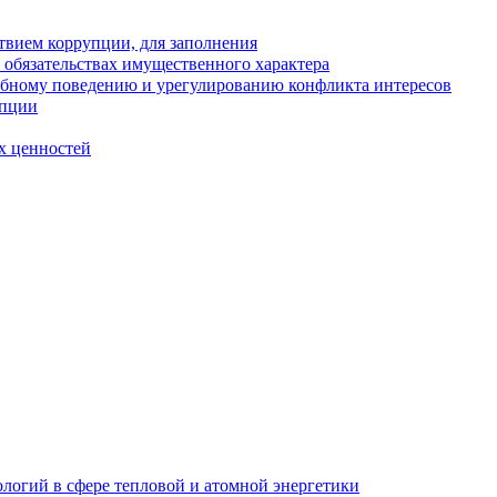
твием коррупции, для заполнения
и обязательствах имущественного характера
ебному поведению и урегулированию конфликта интересов
упции
х ценностей
логий в сфере тепловой и атомной энергетики