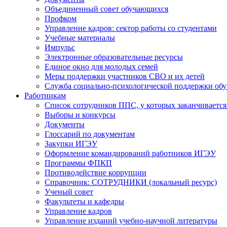
Объединенный совет обучающихся
Профком
Управление кадров: сектор работы со студентами
Учебные материалы
Импульс
Электронные образовательные ресурсы
Единое окно для молодых семей
Меры поддержки участников СВО и их детей
Служба социально-психологической поддержки об
Работникам
Список сотрудников ППС, у которых заканчивается
Выборы и конкурсы
Документы
Глоссарий по документам
Закупки ИГЭУ
Оформление командирований работников ИГЭУ
Программы ФПКП
Противодействие коррупции
Справочник: СОТРУДНИКИ (локальный ресурс)
Ученый совет
Факультеты и кафедры
Управление кадров
Управление изданий учебно-научной литературы