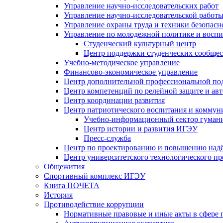
Управление научно-исследовательских работ
Управление научно-исследовательской работы
Управление охраны труда и техники безопасн
Управление по молодежной политике и воспи
Студенческий культурный центр
Центр поддержки студенческих сообщес
Учебно-методическое управление
Финансово-экономическое управление
Центр дополнительной профессиональной под
Центр компетенций по релейной защите и ав
Центр координации развития
Центр патриотического воспитания и комму
Учебно-информационный сектор гумани
Центр истории и развития ИГЭУ
Пресс-служба
Центр по проектированию и повышению надё
Центр университетского технологического п
Общежития
Спортивный комплекс ИГЭУ
Книга ПОЧЕТА
История
Противодействие коррупции
Нормативные правовые и иные акты в сфере 