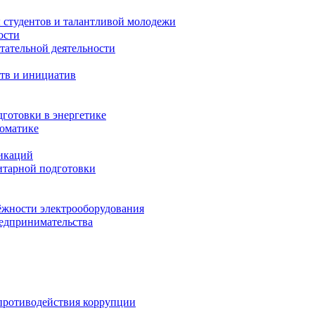
 студентов и талантливой молодежи
ости
тательной деятельности
тв и инициатив
готовки в энергетике
томатике
никаций
тарной подготовки
жности электрооборудования
редпринимательства
противодействия коррупции