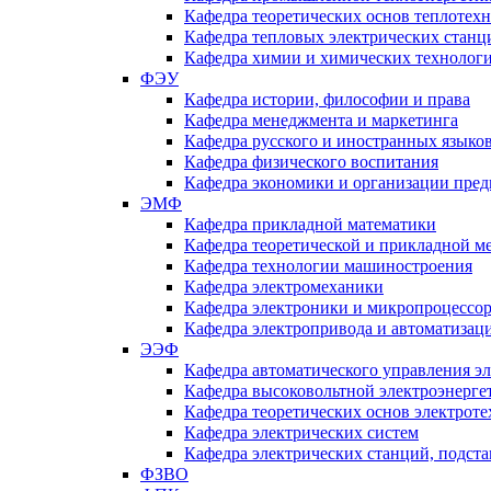
Кафедра теоретических основ теплотех
Кафедра тепловых электрических станц
Кафедра химии и химических технологи
ФЭУ
Кафедра истории, философии и права
Кафедра менеджмента и маркетинга
Кафедра русского и иностранных языко
Кафедра физического воспитания
Кафедра экономики и организации пред
ЭМФ
Кафедра прикладной математики
Кафедра теоретической и прикладной м
Кафедра технологии машиностроения
Кафедра электромеханики
Кафедра электроники и микропроцессо
Кафедра электропривода и автоматиза
ЭЭФ
Кафедра автоматического управления э
Кафедра высоковольтной электроэнерге
Кафедра теоретических основ электрот
Кафедра электрических систем
Кафедра электрических станций, подст
ФЗВО