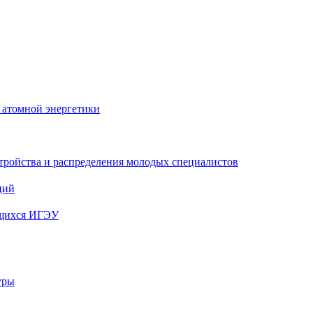
 атомной энергетики
тройства и распределения молодых специалистов
ций
ющихся ИГЭУ
уры