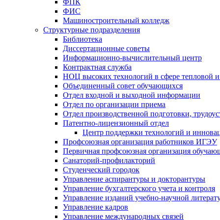
ФПК
ФИС
Машиностроительный колледж
Структурные подразделения
Библиотека
Диссертационные советы
Информационно-вычислительный центр
Контрактная служба
НОЦ высоких технологий в сфере тепловой и
Объединенный совет обучающихся
Отдел входной и выходной информации
Отдел по организации приема
Отдел производственной подготовки, трудоус
Патентно-лицензионный отдел
Центр поддержки технологий и иннова
Профсоюзная организация работников ИГЭУ
Первичная профсоюзная организация обуча
Санаторий-профилакторий
Студенческий городок
Управление аспирантуры и докторантуры
Управление бухгалтерского учета и контроля
Управление изданий учебно-научной литерат
Упpавление кадpов
Управление международных связей