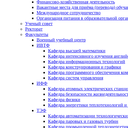
Финансово-хозяйственная деятельность
Вакантные места для приёма (перевода) обуч
Международное сотрудничество
Организация питания в образовательной орг
Ученый совет
Ректорат
Факультеты
Военный учебный центр
ИВТФ
Кафедра высшей математики
Кафедра интенсивного изучения англий
Кафедра информационных технологий
Кафедра конструирования и графики
Кафедра программного обеспечения ко
Кафедра систем управления
ИФФ
Кафедра атомных электрических станц
Кафедра безопасности жизнедеятельнос
Кафедра физики
Кафедра энергетики теплотехнологий и
ТЭФ
Кафедра автоматизации технологически
Кафедра паровых и газовых турбин
Кафедра промышленной теплоэнергети