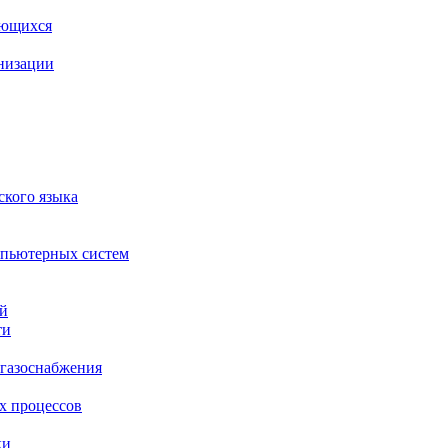
ающихся
анизации
ского языка
мпьютерных систем
ий
ти
 газоснабжения
х процессов
ки