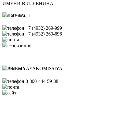
ИМЕНИ В.И. ЛЕНИНА
+7 (4932) 269-999
+7 (4932) 269-696
office@ispu.ru
153003, г. Иваново ул.
Рабфаковская д. 34
Банковские реквизиты ИГЭУ
8-800-444-59-38
pk@ispu.ru
http://abiturient.ispu.ru/
Схема проезда
Сведения об образовательной
организации
Министерство науки
и высшего образования РФ