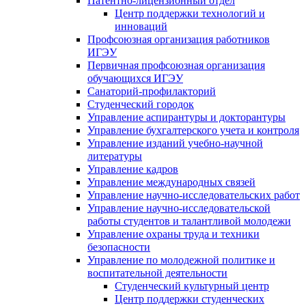
Патентно-лицензионный отдел
Центр поддержки технологий и
инноваций
Профсоюзная организация работников
ИГЭУ
Первичная профсоюзная организация
обучающихся ИГЭУ
Санаторий-профилакторий
Студенческий городок
Управление аспирантуры и докторантуры
Управление бухгалтерского учета и контроля
Управление изданий учебно-научной
литературы
Упpавление кадpов
Управление международных связей
Управление научно-исследовательских работ
Управление научно-исследовательской
работы студентов и талантливой молодежи
Управление охраны труда и техники
безопасности
Управление по молодежной политике и
воспитательной деятельности
Студенческий культурный центр
Центр поддержки студенческих