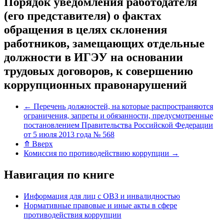
Порядок уведомления работодателя
(его представителя) о фактах
обращения в целях склонения
работников, замещающих отдельные
должности в ИГЭУ на основании
трудовых договоров, к совершению
коррупционных правонарушений
←
Перечень должностей, на которые распространяются
ограничения, запреты и обязанности, предусмотренные
постановлением Правительства Российской Федерации
от 5 июля 2013 года № 568
⤊
Вверх
Комиссия по противодействию коррупции
→
Навигация по книге
Информация для лиц с ОВЗ и инвалидностью
Нормативные правовые и иные акты в сфере
противодействия коррупции