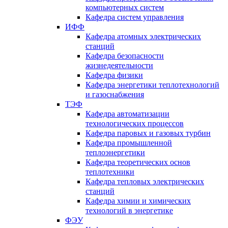
компьютерных систем
Кафедра систем управления
ИФФ
Кафедра атомных электрических
станций
Кафедра безопасности
жизнедеятельности
Кафедра физики
Кафедра энергетики теплотехнологий
и газоснабжения
ТЭФ
Кафедра автоматизации
технологических процессов
Кафедра паровых и газовых турбин
Кафедра промышленной
теплоэнергетики
Кафедра теоретических основ
теплотехники
Кафедра тепловых электрических
станций
Кафедра химии и химических
технологий в энергетике
ФЭУ