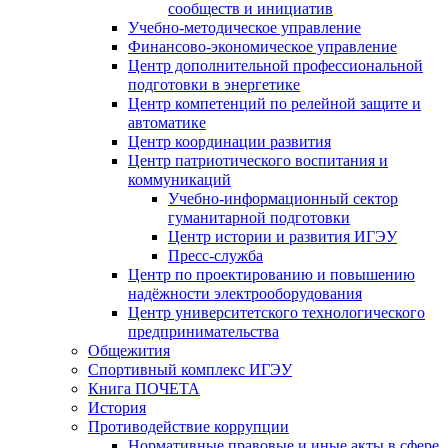
сообществ и инициатив
Учебно-методическое управление
Финансово-экономическое управление
Центр дополнительной профессиональной
подготовки в энергетике
Центр компетенций по релейной защите и
автоматике
Центр координации развития
Центр патриотического воспитания и
коммуникаций
Учебно-информационный сектор
гуманитарной подготовки
Центр истории и развития ИГЭУ
Пресс-служба
Центр по проектированию и повышению
надёжности электрооборудования
Центр университетского технологического
предпринимательства
Общежития
Спортивный комплекс ИГЭУ
Книга ПОЧЕТА
История
Противодействие коррупции
Нормативные правовые и иные акты в сфере