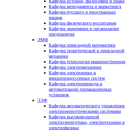
Кафедра истории, философии и права
Кафедра менеджмента и маркетинга
Кафедра русского и иностранных
языков
Кафедра физического воспитания
Кафедра экономики и организации
предприятия
ЭМФ
Кафедра прикладной математики
Кафедра теоретической и прикладной
механики
Кафедра технологии машиностроения
Кафедра электромеханики
Кафедра электроники и
микропроцессорных систем
Кафедра электропривода и
автоматизации промышленных
установок
ЭЭФ
Кафедра автоматического управления
электроэнергетическими системами
Кафедра высоковольтной
электроэнергетики, электротехники и
электрофизики