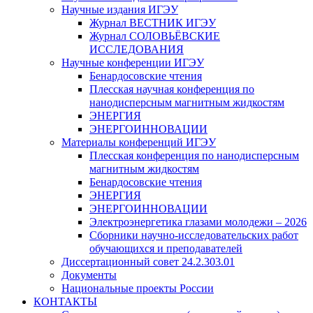
Научные издания ИГЭУ
Журнал ВЕСТНИК ИГЭУ
Журнал СОЛОВЬЁВСКИЕ
ИССЛЕДОВАНИЯ
Научные конференции ИГЭУ
Бенардосовские чтения
Плесская научная конференция по
нанодисперсным магнитным жидкостям
ЭНЕРГИЯ
ЭНЕРГОИННОВАЦИИ
Материалы конференций ИГЭУ
Плесская конференция по нанодисперсным
магнитным жидкостям
Бенардосовские чтения
ЭНЕРГИЯ
ЭНЕРГОИННОВАЦИИ
Электроэнергетика глазами молодежи – 2026
Сборники научно-исследовательских работ
обучающихся и преподавателей
Диссертационный совет 24.2.303.01
Документы
Национальные проекты России
КОНТАКТЫ