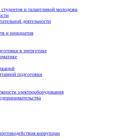
 студентов и талантливой молодежи
ости
тательной деятельности
тв и инициатив
готовки в энергетике
томатике
никаций
тарной подготовки
жности электрооборудования
редпринимательства
противодействия коррупции