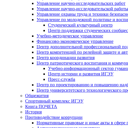
Управление научно-исследовательских работ
Управление научно-исследовательской работы
Управление охраны труда и техники безопасн
Управление по молодежной политике и воспи
Студенческий культурный центр
Центр поддержки студенческих сообщес
Учебно-методическое управление
Финансово-экономическое управление
Центр дополнительной профессиональной под
Центр компетенций по релейной защите и ав
Центр координации развития
Центр патриотического воспитания и комму
Учебно-информационный сектор гумани
Центр истории и развития ИГЭУ
Пресс-служба
Центр по проектированию и повышению надё
Центр университетского технологического п
Общежития
Спортивный комплекс ИГЭУ
Книга ПОЧЕТА
История
Противодействие коррупции
Нормативные правовые и иные акты в сфере 