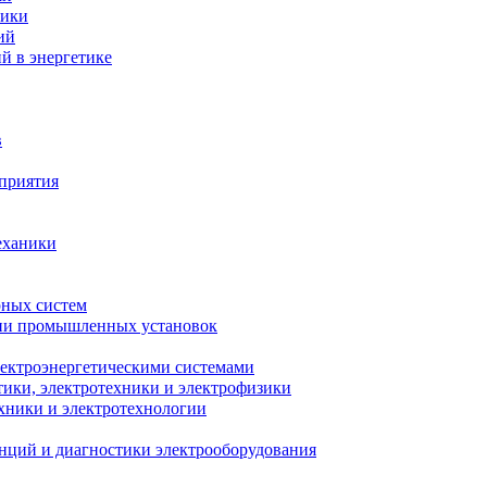
ники
ий
й в энергетике
в
приятия
еханики
рных систем
ции промышленных установок
лектроэнергетическими системами
тики, электротехники и электрофизики
ехники и электротехнологии
анций и диагностики электрооборудования