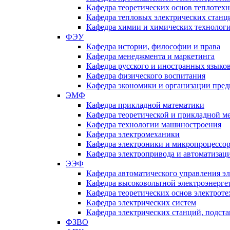
Кафедра теоретических основ теплотех
Кафедра тепловых электрических станц
Кафедра химии и химических технологи
ФЭУ
Кафедра истории, философии и права
Кафедра менеджмента и маркетинга
Кафедра русского и иностранных языко
Кафедра физического воспитания
Кафедра экономики и организации пред
ЭМФ
Кафедра прикладной математики
Кафедра теоретической и прикладной м
Кафедра технологии машиностроения
Кафедра электромеханики
Кафедра электроники и микропроцессо
Кафедра электропривода и автоматиза
ЭЭФ
Кафедра автоматического управления э
Кафедра высоковольтной электроэнерге
Кафедра теоретических основ электрот
Кафедра электрических систем
Кафедра электрических станций, подст
ФЗВО