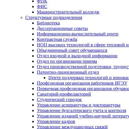
ФПК
ФИС
Машиностроительный колледж
Структурные подразделения
Библиотека
Диссертационные советы
Информационно-вычислительный центр
Контрактная служба
НОЦ высоких технологий в сфере тепловой и
Объединенный совет обучающихся
Отдел входной и выходной информации
Отдел по организации приема
Отдел производственной подготовки, трудоус
Патентно-лицензионный отдел
Центр поддержки технологий и иннова
Профсоюзная организация работников ИГЭУ
Первичная профсоюзная организация обуча
Санаторий-профилакторий
Студенческий городок
Управление аспирантуры и докторантуры
Управление бухгалтерского учета и контроля
Управление изданий учебно-научной литерат
Упpавление кадpов
Управление международных связей