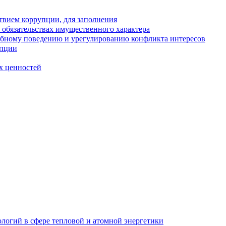
твием коррупции, для заполнения
и обязательствах имущественного характера
ебному поведению и урегулированию конфликта интересов
упции
х ценностей
логий в сфере тепловой и атомной энергетики