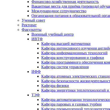
Финансово-хозяйственная деятельность
Вакантные места для приёма (перевода) обуч
Международное сотрудничество
Организация питания в образовательной орг
Ученый совет
Ректорат
Факультеты
Военный учебный центр
ИВТФ
Кафедра высшей математики
Кафедра интенсивного изучения англий
Кафедра информационных технологий
Кафедра конструирования и графики
Кафедра программного обеспечения ко
Кафедра систем управления
ИФФ
Кафедра атомных электрических станц
Кафедра безопасности жизнедеятельнос
Кафедра физики
Кафедра энергетики теплотехнологий и
ТЭФ
Кафедра автоматизации технологически
Кафедра паровых и газовых турбин
Кафедра промышленной теплоэнергети