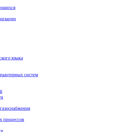
ающихся
анизации
ского языка
мпьютерных систем
ий
ти
 газоснабжения
х процессов
ки