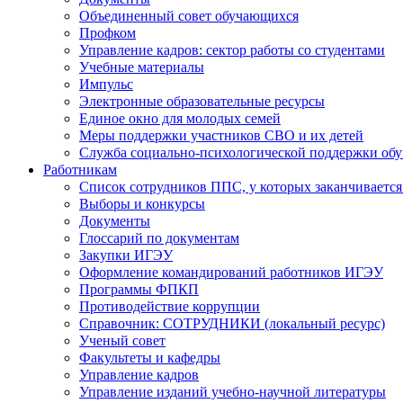
Объединенный совет обучающихся
Профком
Управление кадров: сектор работы со студентами
Учебные материалы
Импульс
Электронные образовательные ресурсы
Единое окно для молодых семей
Меры поддержки участников СВО и их детей
Служба социально-психологической поддержки об
Работникам
Список сотрудников ППС, у которых заканчивается
Выборы и конкурсы
Документы
Глоссарий по документам
Закупки ИГЭУ
Оформление командирований работников ИГЭУ
Программы ФПКП
Противодействие коррупции
Справочник: СОТРУДНИКИ (локальный ресурс)
Ученый совет
Факультеты и кафедры
Управление кадров
Управление изданий учебно-научной литературы