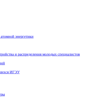
 атомной энергетики
тройства и распределения молодых специалистов
ций
ющихся ИГЭУ
уры