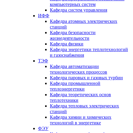
компьютерных систем
Кафедра систем управления
ИФФ
Кафедра атомных электрических
станций
Кафедра безопасности
жизнедеятельности
Кафедра физики
Кафедра энергетики теплотехнологий
и газоснабжения
ТЭФ
Кафедра автоматизации
технологических процессов
Кафедра паровых и газовых турбин
Кафедра промышленной
теплоэнергетики
Кафедра теоретических основ
теплотехники
Кафедра тепловых электрических
станций
Кафедра химии и химических
технологий в энергетике
ФЭУ