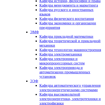
Кафедра истории, философии и права
Кафедра менеджмента и маркетинга
Кафедра русского и иностранных
языков
Кафедра физического воспитания
Кафедра экономики и организации
предприятия
ЭМФ
Кафедра прикладной математики
Кафедра теоретической и прикладной
механики
Кафедра технологии машиностроения
Кафедра электромеханики
Кафедра электроники и
микропроцессорных систем
Кафедра электропривода и
автоматизации промышленных
установок
ЭЭФ
Кафедра автоматического управления
электроэнергетическими системами
Кафедра высоковольтной
электроэнергетики, электротехники и
электрофизики