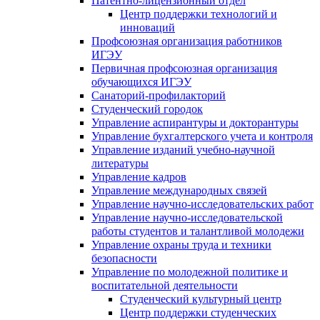
Патентно-лицензионный отдел
Центр поддержки технологий и
инноваций
Профсоюзная организация работников
ИГЭУ
Первичная профсоюзная организация
обучающихся ИГЭУ
Санаторий-профилакторий
Студенческий городок
Управление аспирантуры и докторантуры
Управление бухгалтерского учета и контроля
Управление изданий учебно-научной
литературы
Упpавление кадpов
Управление международных связей
Управление научно-исследовательских работ
Управление научно-исследовательской
работы студентов и талантливой молодежи
Управление охраны труда и техники
безопасности
Управление по молодежной политике и
воспитательной деятельности
Студенческий культурный центр
Центр поддержки студенческих