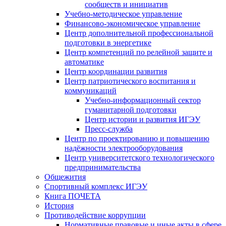
сообществ и инициатив
Учебно-методическое управление
Финансово-экономическое управление
Центр дополнительной профессиональной
подготовки в энергетике
Центр компетенций по релейной защите и
автоматике
Центр координации развития
Центр патриотического воспитания и
коммуникаций
Учебно-информационный сектор
гуманитарной подготовки
Центр истории и развития ИГЭУ
Пресс-служба
Центр по проектированию и повышению
надёжности электрооборудования
Центр университетского технологического
предпринимательства
Общежития
Спортивный комплекс ИГЭУ
Книга ПОЧЕТА
История
Противодействие коррупции
Нормативные правовые и иные акты в сфере