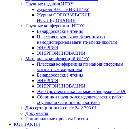
Научные издания ИГЭУ
Журнал ВЕСТНИК ИГЭУ
Журнал СОЛОВЬЁВСКИЕ
ИССЛЕДОВАНИЯ
Научные конференции ИГЭУ
Бенардосовские чтения
Плесская научная конференция по
нанодисперсным магнитным жидкостям
ЭНЕРГИЯ
ЭНЕРГОИННОВАЦИИ
Материалы конференций ИГЭУ
Плесская конференция по нанодисперсным
магнитным жидкостям
Бенардосовские чтения
ЭНЕРГИЯ
ЭНЕРГОИННОВАЦИИ
Электроэнергетика глазами молодежи – 2026
Сборники научно-исследовательских работ
обучающихся и преподавателей
Диссертационный совет 24.2.303.01
Документы
Национальные проекты России
КОНТАКТЫ