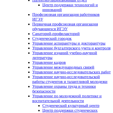
Патентно-лицензионный отдел
Центр поддержки технологий и
инноваций
Профсоюзная организация работников
ИГЭУ
Первичная профсоюзная организация
обучающихся ИГЭУ
Санаторий-профилакторий
Студенческий городок
Управление аспирантуры и докторантуры
Управление бухгалтерского учета и контроля
Управление изданий учебно-научной
литературы
Упpавление кадpов
Управление международных связей
Управление научно-исследовательских работ
Управление научно-исследовательской
работы студентов и талантливой молодежи
Управление охраны труда и техники
безопасности
Управление по молодежной политике и
воспитательной деятельности
Студенческий культурный центр
Центр поддержки студенческих