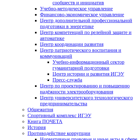
сообществ и инициатив
Учебно-методическое управление
Финансово-экономическое управление
Центр дополнительной профессиональной
подготовки в энергетике
Центр компетенций по релейной защите и
автоматике
Центр координации развития
Центр патриотического воспитания и
коммуникаций
Учебно-информационный сектор
гуманитарной подготовки
Центр истории и развития ИГЭУ
Пресс-служба
Центр по проектированию и повышению
надёжности электрооборудования
Центр университетского технологического
предпринимательства
Общежития
Спортивный комплекс ИГЭУ
Книга ПОЧЕТА
История
Противодействие коррупции
Нормативные правовые и иные акты в сфере