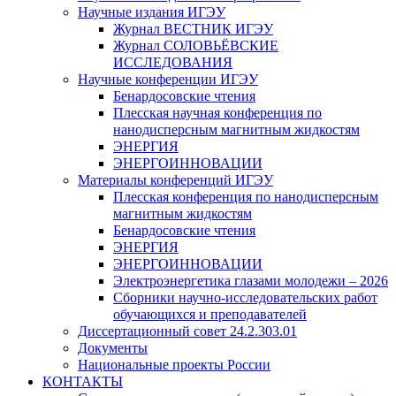
Научные издания ИГЭУ
Журнал ВЕСТНИК ИГЭУ
Журнал СОЛОВЬЁВСКИЕ
ИССЛЕДОВАНИЯ
Научные конференции ИГЭУ
Бенардосовские чтения
Плесская научная конференция по
нанодисперсным магнитным жидкостям
ЭНЕРГИЯ
ЭНЕРГОИННОВАЦИИ
Материалы конференций ИГЭУ
Плесская конференция по нанодисперсным
магнитным жидкостям
Бенардосовские чтения
ЭНЕРГИЯ
ЭНЕРГОИННОВАЦИИ
Электроэнергетика глазами молодежи – 2026
Сборники научно-исследовательских работ
обучающихся и преподавателей
Диссертационный совет 24.2.303.01
Документы
Национальные проекты России
КОНТАКТЫ