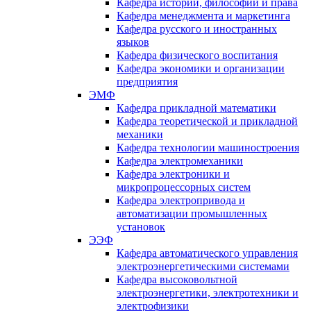
Кафедра истории, философии и права
Кафедра менеджмента и маркетинга
Кафедра русского и иностранных
языков
Кафедра физического воспитания
Кафедра экономики и организации
предприятия
ЭМФ
Кафедра прикладной математики
Кафедра теоретической и прикладной
механики
Кафедра технологии машиностроения
Кафедра электромеханики
Кафедра электроники и
микропроцессорных систем
Кафедра электропривода и
автоматизации промышленных
установок
ЭЭФ
Кафедра автоматического управления
электроэнергетическими системами
Кафедра высоковольтной
электроэнергетики, электротехники и
электрофизики