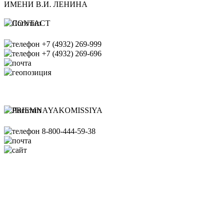
ИМЕНИ В.И. ЛЕНИНА
+7 (4932) 269-999
+7 (4932) 269-696
office@ispu.ru
153003, г. Иваново ул.
Рабфаковская д. 34
Банковские реквизиты ИГЭУ
8-800-444-59-38
pk@ispu.ru
http://abiturient.ispu.ru/
Схема проезда
Сведения об образовательной
организации
Министерство науки
и высшего образования РФ