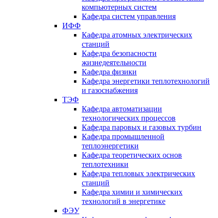
компьютерных систем
Кафедра систем управления
ИФФ
Кафедра атомных электрических
станций
Кафедра безопасности
жизнедеятельности
Кафедра физики
Кафедра энергетики теплотехнологий
и газоснабжения
ТЭФ
Кафедра автоматизации
технологических процессов
Кафедра паровых и газовых турбин
Кафедра промышленной
теплоэнергетики
Кафедра теоретических основ
теплотехники
Кафедра тепловых электрических
станций
Кафедра химии и химических
технологий в энергетике
ФЭУ