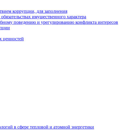
твием коррупции, для заполнения
и обязательствах имущественного характера
ебному поведению и урегулированию конфликта интересов
упции
х ценностей
логий в сфере тепловой и атомной энергетики