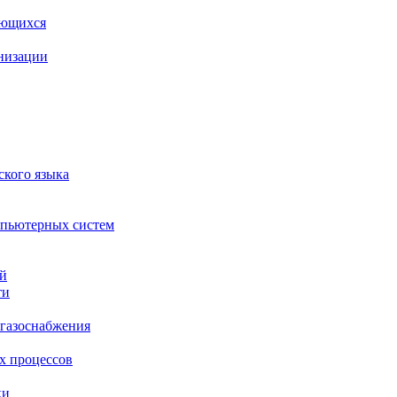
ающихся
анизации
ского языка
мпьютерных систем
ий
ти
 газоснабжения
х процессов
ки