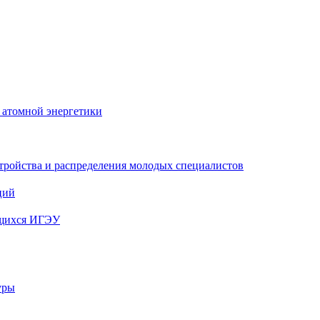
 атомной энергетики
тройства и распределения молодых специалистов
ций
ющихся ИГЭУ
уры