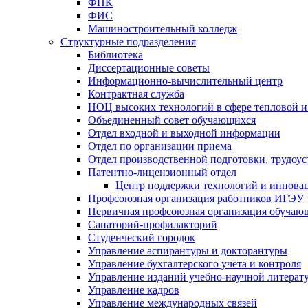
ФПК
ФИС
Машиностроительный колледж
Структурные подразделения
Библиотека
Диссертационные советы
Информационно-вычислительный центр
Контрактная служба
НОЦ высоких технологий в сфере тепловой и
Объединенный совет обучающихся
Отдел входной и выходной информации
Отдел по организации приема
Отдел производственной подготовки, трудоус
Патентно-лицензионный отдел
Центр поддержки технологий и иннова
Профсоюзная организация работников ИГЭУ
Первичная профсоюзная организация обуча
Санаторий-профилакторий
Студенческий городок
Управление аспирантуры и докторантуры
Управление бухгалтерского учета и контроля
Управление изданий учебно-научной литерат
Упpавление кадpов
Управление международных связей