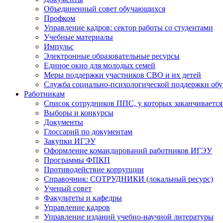
Объединенный совет обучающихся
Профком
Управление кадров: сектор работы со студентами
Учебные материалы
Импульс
Электронные образовательные ресурсы
Единое окно для молодых семей
Меры поддержки участников СВО и их детей
Служба социально-психологической поддержки об
Работникам
Список сотрудников ППС, у которых заканчивается
Выборы и конкурсы
Документы
Глоссарий по документам
Закупки ИГЭУ
Оформление командирований работников ИГЭУ
Программы ФПКП
Противодействие коррупции
Справочник: СОТРУДНИКИ (локальный ресурс)
Ученый совет
Факультеты и кафедры
Управление кадров
Управление изданий учебно-научной литературы