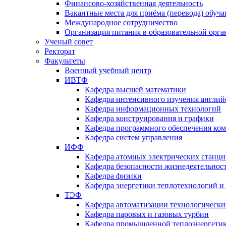
Финансово-хозяйственная деятельность
Вакантные места для приёма (перевода) обуч
Международное сотрудничество
Организация питания в образовательной орг
Ученый совет
Ректорат
Факультеты
Военный учебный центр
ИВТФ
Кафедра высшей математики
Кафедра интенсивного изучения англий
Кафедра информационных технологий
Кафедра конструирования и графики
Кафедра программного обеспечения ко
Кафедра систем управления
ИФФ
Кафедра атомных электрических станц
Кафедра безопасности жизнедеятельнос
Кафедра физики
Кафедра энергетики теплотехнологий и
ТЭФ
Кафедра автоматизации технологически
Кафедра паровых и газовых турбин
Кафедра промышленной теплоэнергети