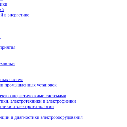
ники
ий
й в энергетике
в
приятия
еханики
рных систем
ции промышленных установок
лектроэнергетическими системами
тики, электротехники и электрофизики
ехники и электротехнологии
анций и диагностики электрооборудования