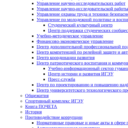
Управление научно-исследовательских работ
Управление научно-исследовательской работы
Управление охраны труда и техники безопасн
Управление по молодежной политике и воспи
Студенческий культурный центр
Центр поддержки студенческих сообщес
Учебно-методическое управление
Финансово-экономическое управление
Центр дополнительной профессиональной под
Центр компетенций по релейной защите и ав
Центр координации развития
Центр патриотического воспитания и комму
Учебно-информационный сектор гумани
Центр истории и развития ИГЭУ
Пресс-служба
Центр по проектированию и повышению надё
Центр университетского технологического п
Общежития
Спортивный комплекс ИГЭУ
Книга ПОЧЕТА
История
Противодействие коррупции
Нормативные правовые и иные акты в сфере 