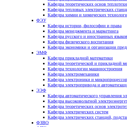
Кафедра теоретических основ теплотех
Кафедра тепловых электрических станц
Кафедра химии и химических технологи
ФЭУ
Кафедра истории, философии и права
Кафедра менеджмента и маркетинга
Кафедра русского и иностранных языко
Кафедра физического воспитания
Кафедра экономики и организации пред
ЭМФ
Кафедра прикладной математики
Кафедра теоретической и прикладной м
Кафедра технологии машиностроения
Кафедра электромеханики
Кафедра электроники и микропроцессо
Кафедра электропривода и автоматиза
ЭЭФ
Кафедра автоматического управления э
Кафедра высоковольтной электроэнерге
Кафедра теоретических основ электрот
Кафедра электрических систем
Кафедра электрических станций, подст
ФЗВО