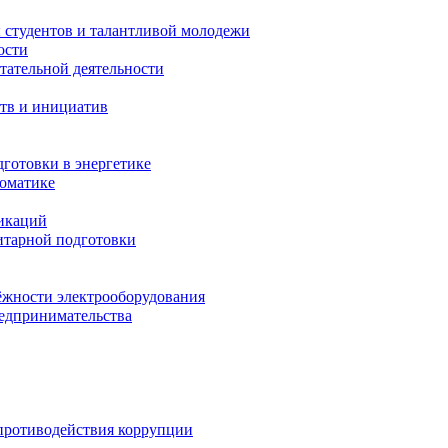
 студентов и талантливой молодежи
ости
тательной деятельности
тв и инициатив
готовки в энергетике
томатике
никаций
тарной подготовки
жности электрооборудования
редпринимательства
противодействия коррупции