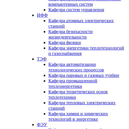
компьютерных систем
Кафедра систем управления
ИФФ
Кафедра атомных электрических
станций
Кафедра безопасности
жизнедеятельности
Кафедра физики
Кафедра энергетики теплотехнологий
и газоснабжения
ТЭФ
Кафедра автоматизации
технологических процессов
Кафедра паровых и газовых турбин
Кафедра промышленной
теплоэнергетики
Кафедра теоретических основ
теплотехники
Кафедра тепловых электрических
станций
Кафедра химии и химических
технологий в энергетике
ФЭУ