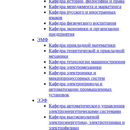
Кафедра истории, философии и права
Кафедра менеджмента и маркетинга
Кафедра русского и иностранных
языков
Кафедра физического воспитания
Кафедра экономики и организации
предприятия
ЭМФ
Кафедра прикладной математики
Кафедра теоретической и прикладной
механики
Кафедра технологии машиностроения
Кафедра электромеханики
Кафедра электроники и
микропроцессорных систем
Кафедра электропривода и
автоматизации промышленных
установок
ЭЭФ
Кафедра автоматического управления
электроэнергетическими системами
Кафедра высоковольтной
электроэнергетики, электротехники и
электрофизики