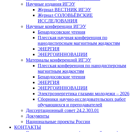
Научные издания ИГЭУ
Журнал ВЕСТНИК ИГЭУ
Журнал СОЛОВЬЁВСКИЕ
ИССЛЕДОВАНИЯ
Научные конференции ИГЭУ
Бенардосовские чтения
Плесская научная конференция по
нанодисперсным магнитным жидкостям
ЭНЕРГИЯ
ЭНЕРГОИННОВАЦИИ
Материалы конференций ИГЭУ
Плесская конференция по нанодисперсным
магнитным жидкостям
Бенардосовские чтения
ЭНЕРГИЯ
ЭНЕРГОИННОВАЦИИ
Электроэнергетика глазами молодежи – 2026
Сборники научно-исследовательских работ
обучающихся и преподавателей
Диссертационный совет 24.2.303.01
Документы
Национальные проекты России
КОНТАКТЫ