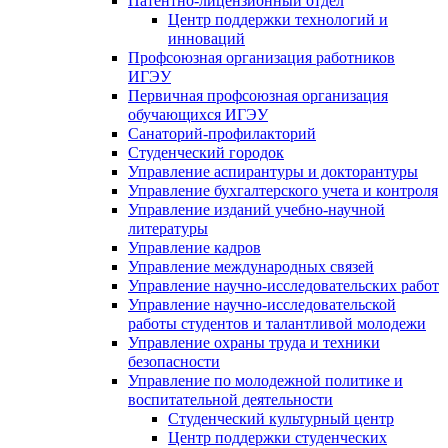
Патентно-лицензионный отдел
Центр поддержки технологий и
инноваций
Профсоюзная организация работников
ИГЭУ
Первичная профсоюзная организация
обучающихся ИГЭУ
Санаторий-профилакторий
Студенческий городок
Управление аспирантуры и докторантуры
Управление бухгалтерского учета и контроля
Управление изданий учебно-научной
литературы
Упpавление кадpов
Управление международных связей
Управление научно-исследовательских работ
Управление научно-исследовательской
работы студентов и талантливой молодежи
Управление охраны труда и техники
безопасности
Управление по молодежной политике и
воспитательной деятельности
Студенческий культурный центр
Центр поддержки студенческих