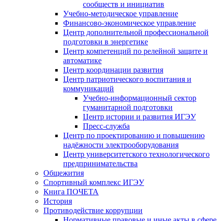
сообществ и инициатив
Учебно-методическое управление
Финансово-экономическое управление
Центр дополнительной профессиональной
подготовки в энергетике
Центр компетенций по релейной защите и
автоматике
Центр координации развития
Центр патриотического воспитания и
коммуникаций
Учебно-информационный сектор
гуманитарной подготовки
Центр истории и развития ИГЭУ
Пресс-служба
Центр по проектированию и повышению
надёжности электрооборудования
Центр университетского технологического
предпринимательства
Общежития
Спортивный комплекс ИГЭУ
Книга ПОЧЕТА
История
Противодействие коррупции
Нормативные правовые и иные акты в сфере