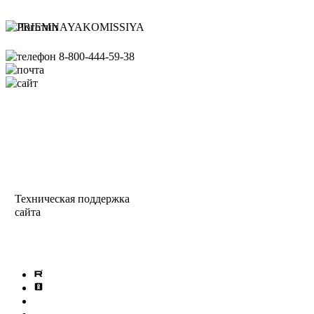
Банковские реквизиты ИГЭУ
8-800-444-59-38
pk@ispu.ru
http://abiturient.ispu.ru/
Схема проезда
Сведения об образовательной
организации
Министерство науки
и высшего образования РФ
Техническая поддержка
сайта
info@ispu.ru
Политика обработки
персональных данных