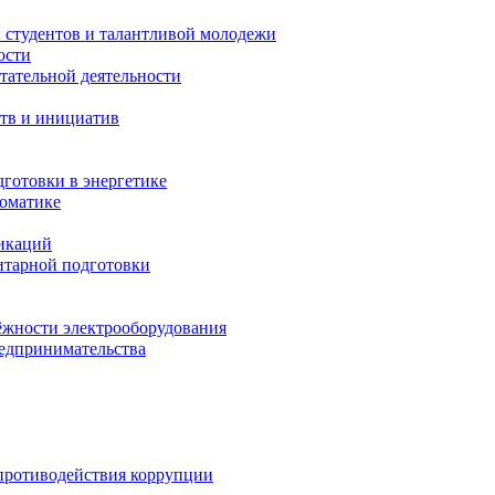
 студентов и талантливой молодежи
ости
тательной деятельности
тв и инициатив
готовки в энергетике
томатике
никаций
тарной подготовки
жности электрооборудования
редпринимательства
противодействия коррупции