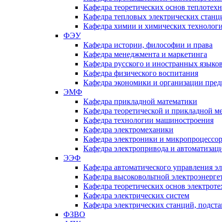
Кафедра теоретических основ теплотех
Кафедра тепловых электрических станц
Кафедра химии и химических технологи
ФЭУ
Кафедра истории, философии и права
Кафедра менеджмента и маркетинга
Кафедра русского и иностранных языко
Кафедра физического воспитания
Кафедра экономики и организации пред
ЭМФ
Кафедра прикладной математики
Кафедра теоретической и прикладной м
Кафедра технологии машиностроения
Кафедра электромеханики
Кафедра электроники и микропроцессо
Кафедра электропривода и автоматиза
ЭЭФ
Кафедра автоматического управления э
Кафедра высоковольтной электроэнерге
Кафедра теоретических основ электрот
Кафедра электрических систем
Кафедра электрических станций, подст
ФЗВО