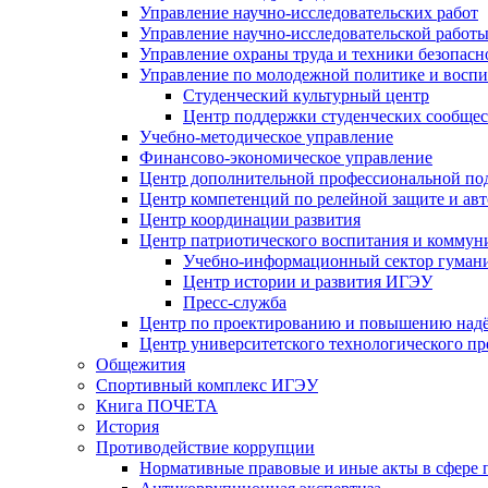
Управление научно-исследовательских работ
Управление научно-исследовательской работы
Управление охраны труда и техники безопасн
Управление по молодежной политике и воспи
Студенческий культурный центр
Центр поддержки студенческих сообщес
Учебно-методическое управление
Финансово-экономическое управление
Центр дополнительной профессиональной под
Центр компетенций по релейной защите и ав
Центр координации развития
Центр патриотического воспитания и комму
Учебно-информационный сектор гумани
Центр истории и развития ИГЭУ
Пресс-служба
Центр по проектированию и повышению надё
Центр университетского технологического п
Общежития
Спортивный комплекс ИГЭУ
Книга ПОЧЕТА
История
Противодействие коррупции
Нормативные правовые и иные акты в сфере 