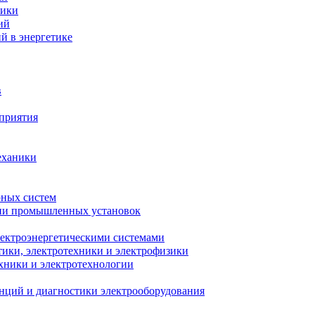
ники
ий
й в энергетике
в
приятия
еханики
рных систем
ции промышленных установок
лектроэнергетическими системами
тики, электротехники и электрофизики
ехники и электротехнологии
анций и диагностики электрооборудования