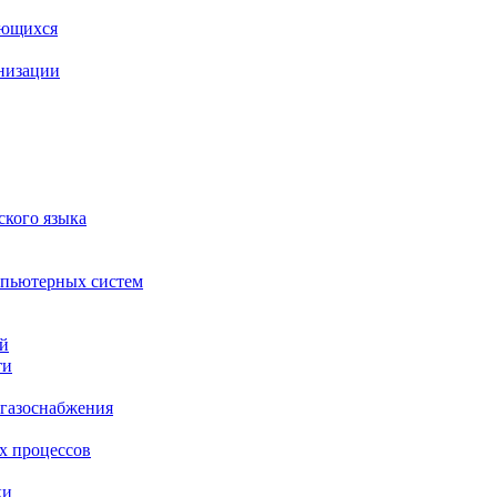
ающихся
анизации
ского языка
мпьютерных систем
ий
ти
 газоснабжения
х процессов
ки