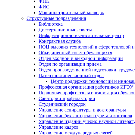
ФПК
ФИС
Машиностроительный колледж
Структурные подразделения
Библиотека
Диссертационные советы
Информационно-вычислительный центр
Контрактная служба
НОЦ высоких технологий в сфере тепловой и
Объединенный совет обучающихся
Отдел входной и выходной информации
Отдел по организации приема
Отдел производственной подготовки, трудоус
Патентно-лицензионный отдел
Центр поддержки технологий и иннова
Профсоюзная организация работников ИГЭУ
Первичная профсоюзная организация обуча
Санаторий-профилакторий
Студенческий городок
Управление аспирантуры и докторантуры
Управление бухгалтерского учета и контроля
Управление изданий учебно-научной литерат
Упpавление кадpов
Управление международных связей