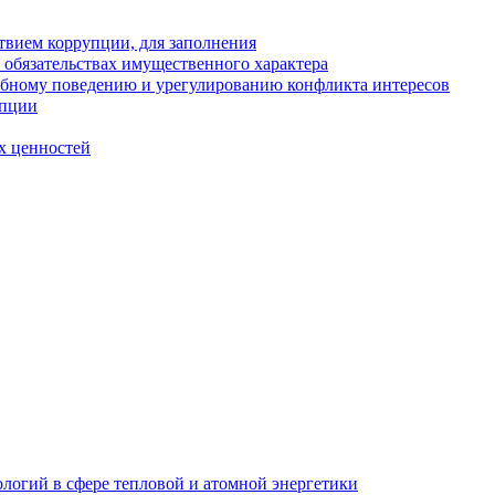
твием коррупции, для заполнения
и обязательствах имущественного характера
ебному поведению и урегулированию конфликта интересов
упции
х ценностей
логий в сфере тепловой и атомной энергетики