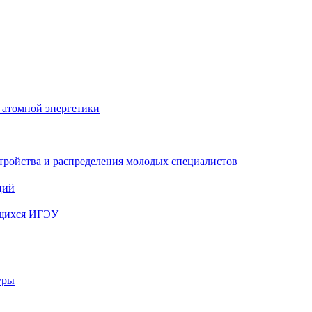
 атомной энергетики
тройства и распределения молодых специалистов
ций
ющихся ИГЭУ
уры