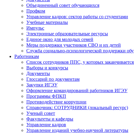
Объединенный совет обучающихся
Профком
Управление кадров: сектор работы со студентами
Учебные материалы
Импульс
Электронные образовательные ресурсы
Единое окно для молодых семей
Меры поддержки участников СВО и их детей
Служба социально-психологической поддержки об
Работникам
Список сотрудников ППС, у которых заканчивается
Выборы и конкурсы
Документы
Глоссарий по документам
Закупки ИГЭУ
Оформление командирований работников ИГЭУ
Программы ФПКП
Противодействие коррупции
Справочник: СОТРУДНИКИ (локальный ресурс)
Ученый совет
Факультеты и кафедры
Управление кадров
Управление изданий учебно-научной литературы