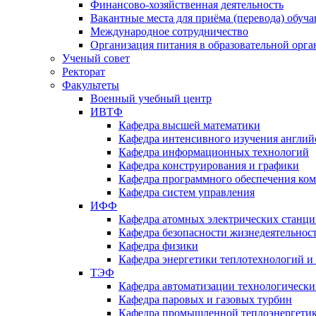
Финансово-хозяйственная деятельность
Вакантные места для приёма (перевода) обуч
Международное сотрудничество
Организация питания в образовательной орг
Ученый совет
Ректорат
Факультеты
Военный учебный центр
ИВТФ
Кафедра высшей математики
Кафедра интенсивного изучения англий
Кафедра информационных технологий
Кафедра конструирования и графики
Кафедра программного обеспечения ко
Кафедра систем управления
ИФФ
Кафедра атомных электрических станц
Кафедра безопасности жизнедеятельнос
Кафедра физики
Кафедра энергетики теплотехнологий и
ТЭФ
Кафедра автоматизации технологически
Кафедра паровых и газовых турбин
Кафедра промышленной теплоэнергети