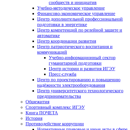
сообществ и инициатив
Учебно-методическое управление
Финансово-экономическое управление
Центр дополнительной профессиональной
подготовки в энергетике
Центр компетенций по релейной защите и
автоматике
Центр координации развития
Центр патриотического воспитания и
коммуникаций
Учебно-информационный сектор
гуманитарной подготовки
Центр истории и развития ИГЭУ
Пресс-служба
Центр по проектированию и повышению
надёжности электрооборудования
Центр университетского технологического
предпринимательства
Общежития
Спортивный комплекс ИГЭУ
Книга ПОЧЕТА
История
Противодействие коррупции
Нормативные правовые и иные акты в сфере