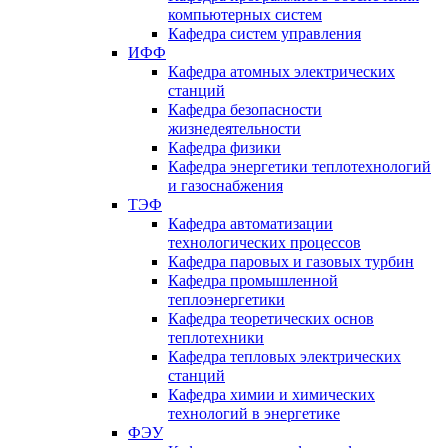
компьютерных систем
Кафедра систем управления
ИФФ
Кафедра атомных электрических
станций
Кафедра безопасности
жизнедеятельности
Кафедра физики
Кафедра энергетики теплотехнологий
и газоснабжения
ТЭФ
Кафедра автоматизации
технологических процессов
Кафедра паровых и газовых турбин
Кафедра промышленной
теплоэнергетики
Кафедра теоретических основ
теплотехники
Кафедра тепловых электрических
станций
Кафедра химии и химических
технологий в энергетике
ФЭУ