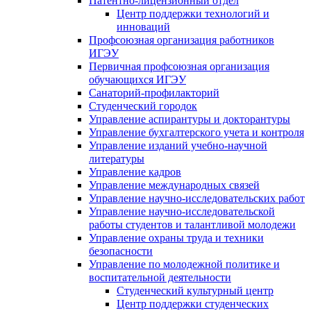
Патентно-лицензионный отдел
Центр поддержки технологий и
инноваций
Профсоюзная организация работников
ИГЭУ
Первичная профсоюзная организация
обучающихся ИГЭУ
Санаторий-профилакторий
Студенческий городок
Управление аспирантуры и докторантуры
Управление бухгалтерского учета и контроля
Управление изданий учебно-научной
литературы
Упpавление кадpов
Управление международных связей
Управление научно-исследовательских работ
Управление научно-исследовательской
работы студентов и талантливой молодежи
Управление охраны труда и техники
безопасности
Управление по молодежной политике и
воспитательной деятельности
Студенческий культурный центр
Центр поддержки студенческих