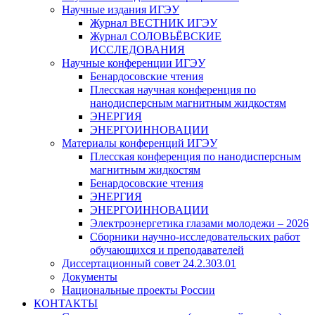
Научные издания ИГЭУ
Журнал ВЕСТНИК ИГЭУ
Журнал СОЛОВЬЁВСКИЕ
ИССЛЕДОВАНИЯ
Научные конференции ИГЭУ
Бенардосовские чтения
Плесская научная конференция по
нанодисперсным магнитным жидкостям
ЭНЕРГИЯ
ЭНЕРГОИННОВАЦИИ
Материалы конференций ИГЭУ
Плесская конференция по нанодисперсным
магнитным жидкостям
Бенардосовские чтения
ЭНЕРГИЯ
ЭНЕРГОИННОВАЦИИ
Электроэнергетика глазами молодежи – 2026
Сборники научно-исследовательских работ
обучающихся и преподавателей
Диссертационный совет 24.2.303.01
Документы
Национальные проекты России
КОНТАКТЫ