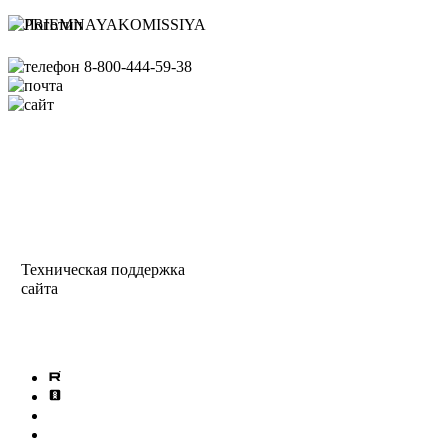
8-800-444-59-38
pk@ispu.ru
http://abiturient.ispu.ru/
Схема проезда
Сведения об образовательной
организации
Министерство науки
и высшего образования РФ
Техническая поддержка
сайта
info@ispu.ru
Политика обработки
персональных данных