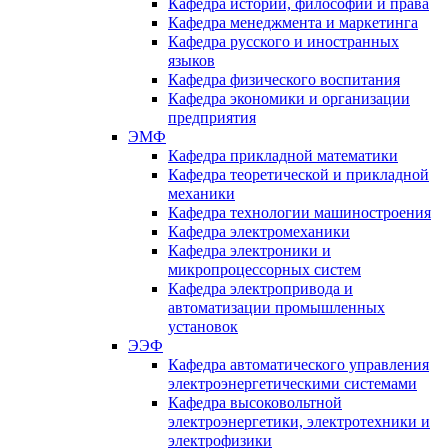
Кафедра истории, философии и права
Кафедра менеджмента и маркетинга
Кафедра русского и иностранных
языков
Кафедра физического воспитания
Кафедра экономики и организации
предприятия
ЭМФ
Кафедра прикладной математики
Кафедра теоретической и прикладной
механики
Кафедра технологии машиностроения
Кафедра электромеханики
Кафедра электроники и
микропроцессорных систем
Кафедра электропривода и
автоматизации промышленных
установок
ЭЭФ
Кафедра автоматического управления
электроэнергетическими системами
Кафедра высоковольтной
электроэнергетики, электротехники и
электрофизики