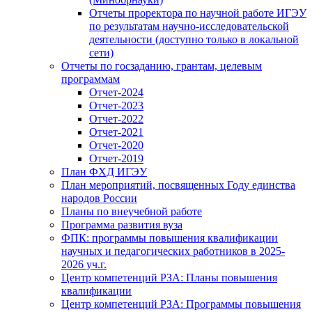
Отчеты проректора по научной работе ИГЭУ
по результатам научно-исследовательской
деятельности (доступно только в локальной
сети)
Отчеты по госзаданию, грантам, целевым
программам
Отчет-2024
Отчет-2023
Отчет-2022
Отчет-2021
Отчет-2020
Отчет-2019
План ФХД ИГЭУ
План мероприятий, посвященных Году единства
народов России
Планы по внеучебной работе
Программа развития вуза
ФПК: программы повышения квалификации
научных и педагогических работников в 2025-
2026 уч.г.
Центр компетенций РЗА: Планы повышения
квалификации
Центр компетенций РЗА: Программы повышения