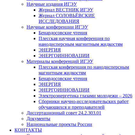
Научные издания ИГЭУ
Журнал ВЕСТНИК ИГЭУ
Журнал СОЛОВЬЁВСКИЕ
ИССЛЕДОВАНИЯ
Научные конференции ИГЭУ
Бенардосовские чтения
Плесская научная конференция по
нанодисперсным магнитным жидкостям
ЭНЕРГИЯ
ЭНЕРГОИННОВАЦИИ
Материалы конференций ИГЭУ
Плесская конференция по нанодисперсным
магнитным жидкостям
Бенардосовские чтения
ЭНЕРГИЯ
ЭНЕРГОИННОВАЦИИ
Электроэнергетика глазами молодежи – 2026
Сборники научно-исследовательских работ
обучающихся и преподавателей
Диссертационный совет 24.2.303.01
Документы
Национальные проекты России
КОНТАКТЫ