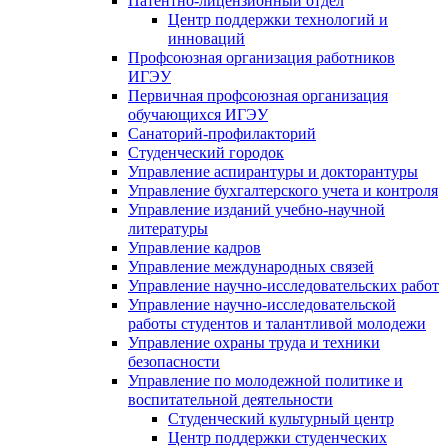
Патентно-лицензионный отдел
Центр поддержки технологий и
инноваций
Профсоюзная организация работников
ИГЭУ
Первичная профсоюзная организация
обучающихся ИГЭУ
Санаторий-профилакторий
Студенческий городок
Управление аспирантуры и докторантуры
Управление бухгалтерского учета и контроля
Управление изданий учебно-научной
литературы
Упpавление кадpов
Управление международных связей
Управление научно-исследовательских работ
Управление научно-исследовательской
работы студентов и талантливой молодежи
Управление охраны труда и техники
безопасности
Управление по молодежной политике и
воспитательной деятельности
Студенческий культурный центр
Центр поддержки студенческих