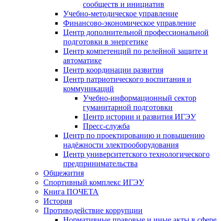
сообществ и инициатив
Учебно-методическое управление
Финансово-экономическое управление
Центр дополнительной профессиональной
подготовки в энергетике
Центр компетенций по релейной защите и
автоматике
Центр координации развития
Центр патриотического воспитания и
коммуникаций
Учебно-информационный сектор
гуманитарной подготовки
Центр истории и развития ИГЭУ
Пресс-служба
Центр по проектированию и повышению
надёжности электрооборудования
Центр университетского технологического
предпринимательства
Общежития
Спортивный комплекс ИГЭУ
Книга ПОЧЕТА
История
Противодействие коррупции
Нормативные правовые и иные акты в сфере