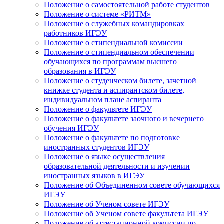
Положение о самостоятельной работе студентов
Положение о системе «РИТМ»
Положение о служебных командировках
работников ИГЭУ
Положение о стипендиальной комиссии
Положение о стипендиальном обеспечении
обучающихся по программам высшего
образования в ИГЭУ
Положение о студенческом билете, зачетной
книжке студента и аспирантском билете,
индивидуальном плане аспиранта
Положение о факультете ИГЭУ
Положение о факультете заочного и вечернего
обучения ИГЭУ
Положение о факультете по подготовке
иностранных студентов ИГЭУ
Положение о языке осуществления
образовательной деятельности и изучении
иностранных языков в ИГЭУ
Положение об Объединенном совете обучающихся
ИГЭУ
Положение об Ученом совете ИГЭУ
Положение об Ученом совете факультета ИГЭУ
Положение об аттестационной комиссии по