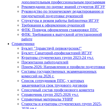
дополнительным профессиональным программам
Рекомендации по оценке знаний студентов ИГЭУ
Руководство по техническому редактированию и
предпечатной подготовке рукописей
Структура и режим работы библиотеки ИГЭУ
Требования к оформлению рукописей
ФПК: Порядок оформления стажировки ППС
ФПК: Требования к выпускной аттестационной
работе
Справочники
Буклет "Здравствуй первокурсник!"
Буклет: Санаторий-профилакторий ИГЭУ
Кураторы студенческих групп 2023-24 уч.г.
Презентации работодателей
Прием-2026: Направления и профили подготовки
Составы государственных экзаменационных
комиссий на 2026 г.
Список сотрудников ППС, у которых
заканчивается срок трудового договора
Списочный состав профсоюзного комитета
Справочник групп 2025-2026 уч.г.
Справочные материалы УНИР
Старосты и кураторы студенческих групп 2025-
2026 уч.г.