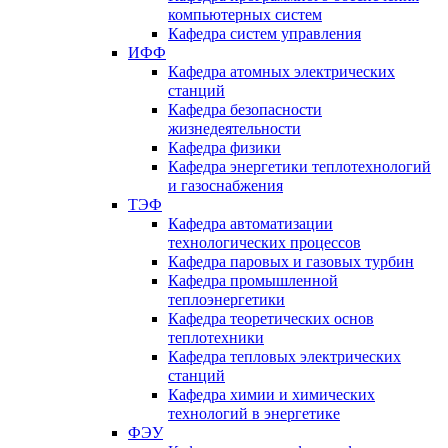
компьютерных систем
Кафедра систем управления
ИФФ
Кафедра атомных электрических
станций
Кафедра безопасности
жизнедеятельности
Кафедра физики
Кафедра энергетики теплотехнологий
и газоснабжения
ТЭФ
Кафедра автоматизации
технологических процессов
Кафедра паровых и газовых турбин
Кафедра промышленной
теплоэнергетики
Кафедра теоретических основ
теплотехники
Кафедра тепловых электрических
станций
Кафедра химии и химических
технологий в энергетике
ФЭУ