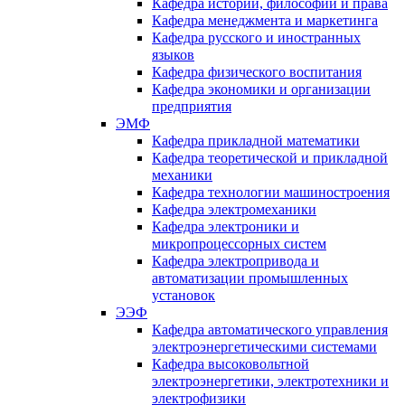
Кафедра истории, философии и права
Кафедра менеджмента и маркетинга
Кафедра русского и иностранных
языков
Кафедра физического воспитания
Кафедра экономики и организации
предприятия
ЭМФ
Кафедра прикладной математики
Кафедра теоретической и прикладной
механики
Кафедра технологии машиностроения
Кафедра электромеханики
Кафедра электроники и
микропроцессорных систем
Кафедра электропривода и
автоматизации промышленных
установок
ЭЭФ
Кафедра автоматического управления
электроэнергетическими системами
Кафедра высоковольтной
электроэнергетики, электротехники и
электрофизики