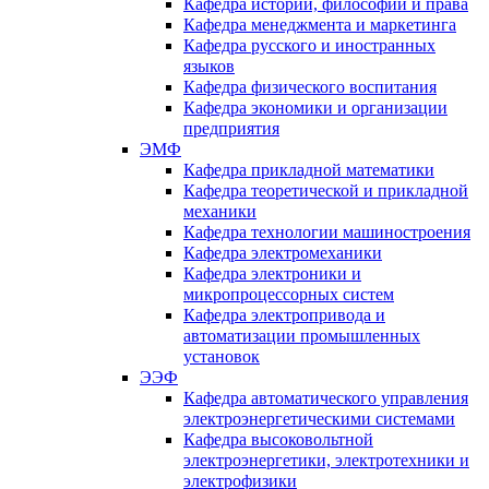
Кафедра истории, философии и права
Кафедра менеджмента и маркетинга
Кафедра русского и иностранных
языков
Кафедра физического воспитания
Кафедра экономики и организации
предприятия
ЭМФ
Кафедра прикладной математики
Кафедра теоретической и прикладной
механики
Кафедра технологии машиностроения
Кафедра электромеханики
Кафедра электроники и
микропроцессорных систем
Кафедра электропривода и
автоматизации промышленных
установок
ЭЭФ
Кафедра автоматического управления
электроэнергетическими системами
Кафедра высоковольтной
электроэнергетики, электротехники и
электрофизики