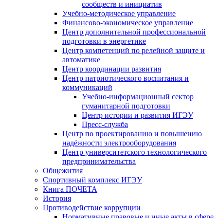
сообществ и инициатив
Учебно-методическое управление
Финансово-экономическое управление
Центр дополнительной профессиональной
подготовки в энергетике
Центр компетенций по релейной защите и
автоматике
Центр координации развития
Центр патриотического воспитания и
коммуникаций
Учебно-информационный сектор
гуманитарной подготовки
Центр истории и развития ИГЭУ
Пресс-служба
Центр по проектированию и повышению
надёжности электрооборудования
Центр университетского технологического
предпринимательства
Общежития
Спортивный комплекс ИГЭУ
Книга ПОЧЕТА
История
Противодействие коррупции
Нормативные правовые и иные акты в сфере