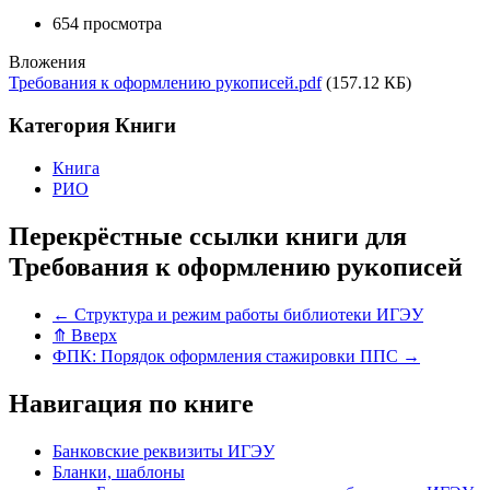
654 просмотра
Вложения
Требования к оформлению рукописей.pdf
(157.12 КБ)
Категория Книги
Книга
РИО
Перекрёстные ссылки книги для
Требования к оформлению рукописей
←
Структура и режим работы библиотеки ИГЭУ
⤊
Вверх
ФПК: Порядок оформления стажировки ППС
→
Навигация по книге
Банковские реквизиты ИГЭУ
Бланки, шаблоны