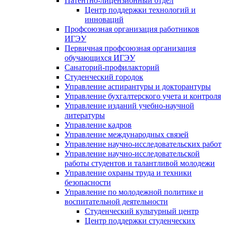
Патентно-лицензионный отдел
Центр поддержки технологий и
инноваций
Профсоюзная организация работников
ИГЭУ
Первичная профсоюзная организация
обучающихся ИГЭУ
Санаторий-профилакторий
Студенческий городок
Управление аспирантуры и докторантуры
Управление бухгалтерского учета и контроля
Управление изданий учебно-научной
литературы
Упpавление кадpов
Управление международных связей
Управление научно-исследовательских работ
Управление научно-исследовательской
работы студентов и талантливой молодежи
Управление охраны труда и техники
безопасности
Управление по молодежной политике и
воспитательной деятельности
Студенческий культурный центр
Центр поддержки студенческих