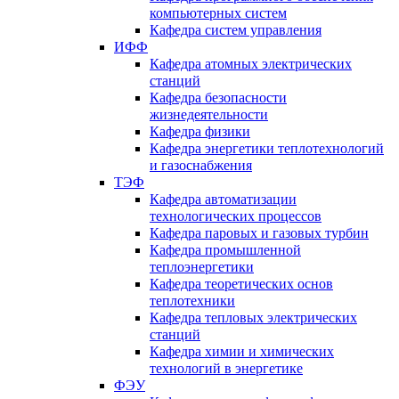
компьютерных систем
Кафедра систем управления
ИФФ
Кафедра атомных электрических
станций
Кафедра безопасности
жизнедеятельности
Кафедра физики
Кафедра энергетики теплотехнологий
и газоснабжения
ТЭФ
Кафедра автоматизации
технологических процессов
Кафедра паровых и газовых турбин
Кафедра промышленной
теплоэнергетики
Кафедра теоретических основ
теплотехники
Кафедра тепловых электрических
станций
Кафедра химии и химических
технологий в энергетике
ФЭУ