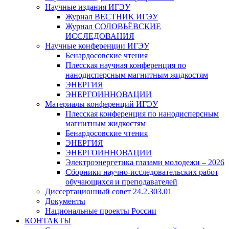
Научные издания ИГЭУ
Журнал ВЕСТНИК ИГЭУ
Журнал СОЛОВЬЁВСКИЕ
ИССЛЕДОВАНИЯ
Научные конференции ИГЭУ
Бенардосовские чтения
Плесская научная конференция по
нанодисперсным магнитным жидкостям
ЭНЕРГИЯ
ЭНЕРГОИННОВАЦИИ
Материалы конференций ИГЭУ
Плесская конференция по нанодисперсным
магнитным жидкостям
Бенардосовские чтения
ЭНЕРГИЯ
ЭНЕРГОИННОВАЦИИ
Электроэнергетика глазами молодежи – 2026
Сборники научно-исследовательских работ
обучающихся и преподавателей
Диссертационный совет 24.2.303.01
Документы
Национальные проекты России
КОНТАКТЫ