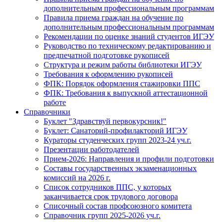
дополнительным профессиональным программам
Правила приема граждан на обучение по
дополнительным профессиональным программам
Рекомендации по оценке знаний студентов ИГЭУ
Руководство по техническому редактированию и
предпечатной подготовке рукописей
Структура и режим работы библиотеки ИГЭУ
Требования к оформлению рукописей
ФПК: Порядок оформления стажировки ППС
ФПК: Требования к выпускной аттестационной
работе
Справочники
Буклет "Здравствуй первокурсник!"
Буклет: Санаторий-профилакторий ИГЭУ
Кураторы студенческих групп 2023-24 уч.г.
Презентации работодателей
Прием-2026: Направления и профили подготовки
Составы государственных экзаменационных
комиссий на 2026 г.
Список сотрудников ППС, у которых
заканчивается срок трудового договора
Списочный состав профсоюзного комитета
Справочник групп 2025-2026 уч.г.