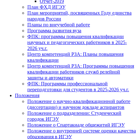
Отчет-2019
План ФХД ИГЭУ
План мероприятий, посвященных Году единства
народов России
Планы по внеучебной работе
Программа развития вуза
ФПК: программы повышения квалификации
научных и педагогических работников в 2025-
2026 уч.г.
Центр компетенций РЗА: Планы повышения
квалификации
Центр компетенций РЗА: Программы повышения
квалификации работников служб релейной
защиты и автоматики
ФПК: Программы профессиональной
переподготовки для студентов в 2025-2026 уч.г.
Положения
Положение о научно-квалификационной работе
(диссертации) и научном докладе аспирантов
Положение о подразделении: Студенческий
городок ИГЭУ
Положение о Спартакиаде общежитий ИГЭУ
Положение о внутренней системе оценки качества
образования в ИГЭУ