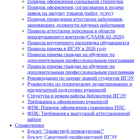
Порядок оформления социальной стипендии
Порядок оформления, согласования и подачи
заявок на закупку товаров (работ, услуг)
Порядок проведения аттестации работников,
занимающих должности научных работников
Правила аттестации персонала в области
неразрушающего контроля (СДАНК-02-2020)
Правила внутреннего распорядка обучающихся
Правила приема в ИГЭУ в 2026 году
Правила приема граждан на обучение по
дополнительным профессиональным программам
Правила приема граждан на обучение по
дополнительным профессиональным программам
Рекомендации по оценке знаний студентов ИГЭУ
Руководство по техническому редактированию и
предпечатной подготовке рукописей
Структура и режим работы библиотеки ИГЭУ
Требования к оформлению рукописей
ФПК: Порядок оформления стажировки ППС
ФПК: Требования к выпускной аттестационной
работе
Справочники
Буклет "Здравствуй первокурсник!"
Буклет: Санаторий-профилакторий ИГЭУ