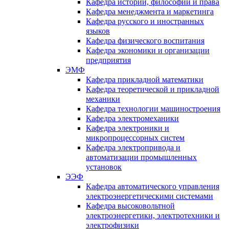
Кафедра истории, философии и права
Кафедра менеджмента и маркетинга
Кафедра русского и иностранных
языков
Кафедра физического воспитания
Кафедра экономики и организации
предприятия
ЭМФ
Кафедра прикладной математики
Кафедра теоретической и прикладной
механики
Кафедра технологии машиностроения
Кафедра электромеханики
Кафедра электроники и
микропроцессорных систем
Кафедра электропривода и
автоматизации промышленных
установок
ЭЭФ
Кафедра автоматического управления
электроэнергетическими системами
Кафедра высоковольтной
электроэнергетики, электротехники и
электрофизики