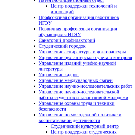
Патентно-лицензионный отдел
Центр поддержки технологий и
инноваций
Профсоюзная организация работников
ИГЭУ
Первичная профсоюзная организация
обучающихся ИГЭУ
Санаторий-профилакторий
Студенческий городок
Управление аспирантуры и докторантуры
Управление бухгалтерского учета и контроля
Управление изданий учебно-научной
литературы
Упpавление кадpов
Управление международных связей
Управление научно-исследовательских работ
Управление научно-исследовательской
работы студентов и талантливой молодежи
Управление охраны труда и техники
безопасности
Управление по молодежной политике и
воспитательной деятельности
Студенческий культурный центр
Центр поддержки студенческих