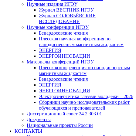
Научные издания ИГЭУ
Журнал ВЕСТНИК ИГЭУ
Журнал СОЛОВЬЁВСКИЕ
ИССЛЕДОВАНИЯ
Научные конференции ИГЭУ
Бенардосовские чтения
Плесская научная конференция по
нанодисперсным магнитным жидкостям
ЭНЕРГИЯ
ЭНЕРГОИННОВАЦИИ
Материалы конференций ИГЭУ
Плесская конференция по нанодисперсным
магнитным жидкостям
Бенардосовские чтения
ЭНЕРГИЯ
ЭНЕРГОИННОВАЦИИ
Электроэнергетика глазами молодежи – 2026
Сборники научно-исследовательских работ
обучающихся и преподавателей
Диссертационный совет 24.2.303.01
Документы
Национальные проекты России
КОНТАКТЫ