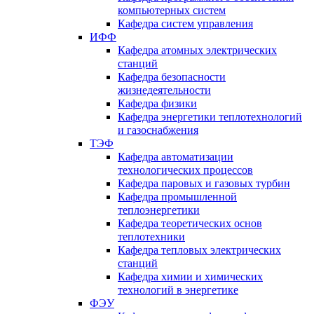
компьютерных систем
Кафедра систем управления
ИФФ
Кафедра атомных электрических
станций
Кафедра безопасности
жизнедеятельности
Кафедра физики
Кафедра энергетики теплотехнологий
и газоснабжения
ТЭФ
Кафедра автоматизации
технологических процессов
Кафедра паровых и газовых турбин
Кафедра промышленной
теплоэнергетики
Кафедра теоретических основ
теплотехники
Кафедра тепловых электрических
станций
Кафедра химии и химических
технологий в энергетике
ФЭУ