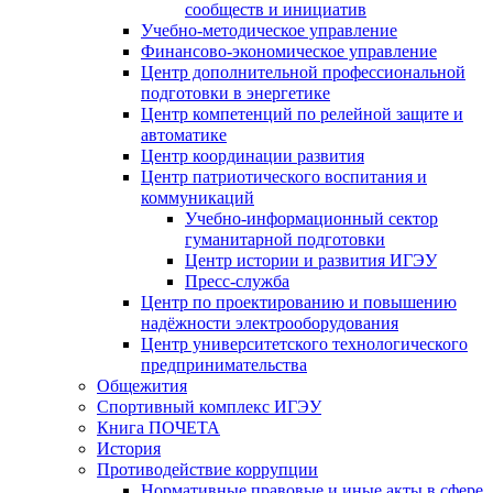
сообществ и инициатив
Учебно-методическое управление
Финансово-экономическое управление
Центр дополнительной профессиональной
подготовки в энергетике
Центр компетенций по релейной защите и
автоматике
Центр координации развития
Центр патриотического воспитания и
коммуникаций
Учебно-информационный сектор
гуманитарной подготовки
Центр истории и развития ИГЭУ
Пресс-служба
Центр по проектированию и повышению
надёжности электрооборудования
Центр университетского технологического
предпринимательства
Общежития
Спортивный комплекс ИГЭУ
Книга ПОЧЕТА
История
Противодействие коррупции
Нормативные правовые и иные акты в сфере