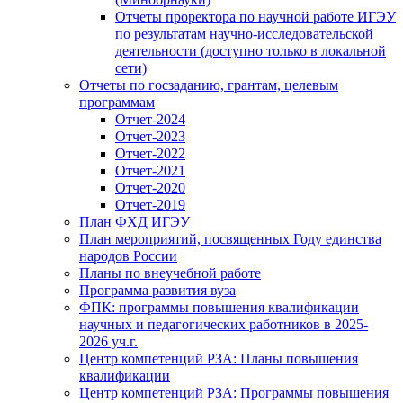
Отчеты проректора по научной работе ИГЭУ
по результатам научно-исследовательской
деятельности (доступно только в локальной
сети)
Отчеты по госзаданию, грантам, целевым
программам
Отчет-2024
Отчет-2023
Отчет-2022
Отчет-2021
Отчет-2020
Отчет-2019
План ФХД ИГЭУ
План мероприятий, посвященных Году единства
народов России
Планы по внеучебной работе
Программа развития вуза
ФПК: программы повышения квалификации
научных и педагогических работников в 2025-
2026 уч.г.
Центр компетенций РЗА: Планы повышения
квалификации
Центр компетенций РЗА: Программы повышения