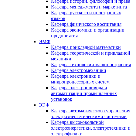
Кафедра истории, философии и права
Кафедра менеджмента и маркетинга
Кафедра русского и иностранных
языков
Кафедра физического воспитания
Кафедра экономики и организации
предприятия
ЭМФ
Кафедра прикладной математики
Кафедра теоретической и прикладной
механики
Кафедра технологии машиностроения
Кафедра электромеханики
Кафедра электроники и
микропроцессорных систем
Кафедра электропривода и
автоматизации промышленных
установок
ЭЭФ
Кафедра автоматического управления
электроэнергетическими системами
Кафедра высоковольтной
электроэнергетики, электротехники и
электрофизики