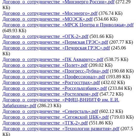
Договор_о_сотрудничестве_«Минэнерго России».pdf
(272.29
КБ)
Договор_о_сотрудничестве_«Мосэнерго».pdf
(376.74 КБ)
Договор_о_сотрудничестве_«МОЭСК».pdf
(534.66 КБ)
Договор_о_сотрудничестве_«МРСК Центра и Приволжья».pdf
(649.93 КБ)
Договор_о_сотрудничестве_«ОГК-2».pdf
(501.66 КБ)
Договор_о_сотрудничестве_«Пермская ГРЭС».pdf
(207.77 КБ)
Договор_о_сотрудничестве_«Печорская ГРЭС».pdf
(245.06
КБ)
Договор_о_сотрудничестве_«ПК Аквариус».pdf
(538.75 КБ)
Договор_о_сотрудничестве_«Полет».pdf
(209.02 КБ)
Договор_о_сотрудничестве_«Прогресс-Дубна».pdf
(190.68 КБ)
Договор_о_сотрудничестве_«Профессионал».pdf
(193.89 КБ)
Договор_о_сотрудничестве_«Росгосстрах».pdf
(432.02 КБ)
Договор_о_сотрудничестве_«Россельхозбанк».pdf
(233.84 КБ)
Договор_о_сотрудничестве_«Ростелеком».pdf
(547.72 КБ)
Договор_о_сотрудничестве_«РФЯЦ-ВНИИТФ им. Е.И.
Забабахина».pdf
(286.23 КБ)
Договор_о_сотрудничестве_«Северсталь».pdf
(602.12 КБ)
Договор_о_сотрудничестве_«Сегежский ЦБК».pdf
(719.03 КБ)
Договор_о_сотрудничестве_«ТГК-2».pdf
(551.86 КБ)
Договор_о_сотрудничестве_«Технологии развития».pdf
(207.5
КБ)