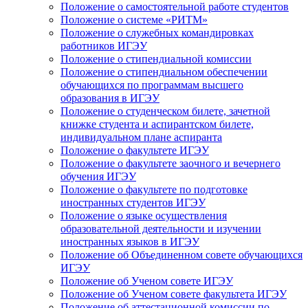
Положение о самостоятельной работе студентов
Положение о системе «РИТМ»
Положение о служебных командировках
работников ИГЭУ
Положение о стипендиальной комиссии
Положение о стипендиальном обеспечении
обучающихся по программам высшего
образования в ИГЭУ
Положение о студенческом билете, зачетной
книжке студента и аспирантском билете,
индивидуальном плане аспиранта
Положение о факультете ИГЭУ
Положение о факультете заочного и вечернего
обучения ИГЭУ
Положение о факультете по подготовке
иностранных студентов ИГЭУ
Положение о языке осуществления
образовательной деятельности и изучении
иностранных языков в ИГЭУ
Положение об Объединенном совете обучающихся
ИГЭУ
Положение об Ученом совете ИГЭУ
Положение об Ученом совете факультета ИГЭУ
Положение об аттестационной комиссии по