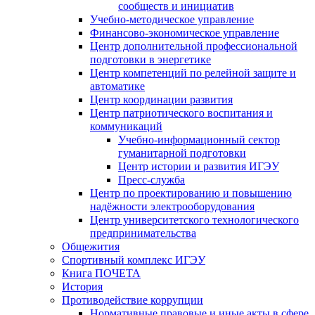
сообществ и инициатив
Учебно-методическое управление
Финансово-экономическое управление
Центр дополнительной профессиональной
подготовки в энергетике
Центр компетенций по релейной защите и
автоматике
Центр координации развития
Центр патриотического воспитания и
коммуникаций
Учебно-информационный сектор
гуманитарной подготовки
Центр истории и развития ИГЭУ
Пресс-служба
Центр по проектированию и повышению
надёжности электрооборудования
Центр университетского технологического
предпринимательства
Общежития
Спортивный комплекс ИГЭУ
Книга ПОЧЕТА
История
Противодействие коррупции
Нормативные правовые и иные акты в сфере