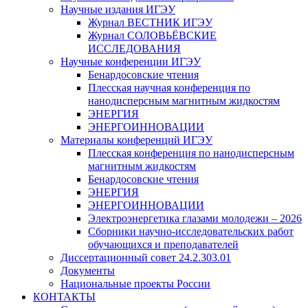
Научные издания ИГЭУ
Журнал ВЕСТНИК ИГЭУ
Журнал СОЛОВЬЁВСКИЕ
ИССЛЕДОВАНИЯ
Научные конференции ИГЭУ
Бенардосовские чтения
Плесская научная конференция по
нанодисперсным магнитным жидкостям
ЭНЕРГИЯ
ЭНЕРГОИННОВАЦИИ
Материалы конференций ИГЭУ
Плесская конференция по нанодисперсным
магнитным жидкостям
Бенардосовские чтения
ЭНЕРГИЯ
ЭНЕРГОИННОВАЦИИ
Электроэнергетика глазами молодежи – 2026
Сборники научно-исследовательских работ
обучающихся и преподавателей
Диссертационный совет 24.2.303.01
Документы
Национальные проекты России
КОНТАКТЫ