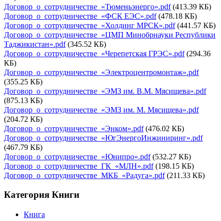
Договор_о_сотрудничестве_«Тюменьэнерго».pdf
(413.39 КБ)
Договор_о_сотрудничестве_«ФСК ЕЭС».pdf
(478.18 КБ)
Договор_о_сотрудничестве_«Холдинг МРСК».pdf
(441.57 КБ)
Договор_о_сотрудничестве_«ЦМП Минобрнауки Республики
Таджикистан».pdf
(345.52 КБ)
Договор_о_сотрудничестве_«Черепетская ГРЭС».pdf
(294.36
КБ)
Договор_о_сотрудничестве_«Электроцентромонтаж».pdf
(355.25 КБ)
Договор_о_сотрудничестве_«ЭМЗ им. В.М. Мясищева».pdf
(875.13 КБ)
Договор_о_сотрудничестве_«ЭМЗ им. М. Мясищева».pdf
(204.72 КБ)
Договор_о_сотрудничестве_«Энком».pdf
(476.02 КБ)
Договор_о_сотрудничестве_«ЮгЭнергоИнжиниринг».pdf
(467.79 КБ)
Договор_о_сотрудничестве_«Юнипро».pdf
(532.27 КБ)
Договор_о_сотрудничестве_ГК_«МЛН».pdf
(198.15 КБ)
Договор_о_сотрудничестве_МКБ_«Радуга».pdf
(211.33 КБ)
Категория Книги
Книга