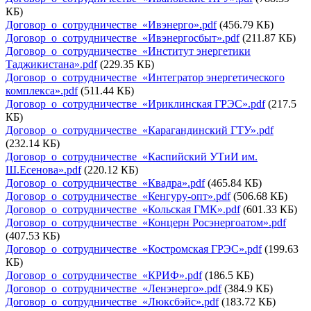
КБ)
Договор_о_сотрудничестве_«Ивэнерго».pdf
(456.79 КБ)
Договор_о_сотрудничестве_«Ивэнергосбыт».pdf
(211.87 КБ)
Договор_о_сотрудничестве_«Институт энергетики
Таджикистана».pdf
(229.35 КБ)
Договор_о_сотрудничестве_«Интегратор энергетического
комплекса».pdf
(511.44 КБ)
Договор_о_сотрудничестве_«Ириклинская ГРЭС».pdf
(217.5
КБ)
Договор_о_сотрудничестве_«Карагандинский ГТУ».pdf
(232.14 КБ)
Договор_о_сотрудничестве_«Каспийский УТиИ им.
Ш.Есенова».pdf
(220.12 КБ)
Договор_о_сотрудничестве_«Квадра».pdf
(465.84 КБ)
Договор_о_сотрудничестве_«Кенгуру-опт».pdf
(506.68 КБ)
Договор_о_сотрудничестве_«Кольская ГМК».pdf
(601.33 КБ)
Договор_о_сотрудничестве_«Концерн Росэнергоатом».pdf
(407.53 КБ)
Договор_о_сотрудничестве_«Костромская ГРЭС».pdf
(199.63
КБ)
Договор_о_сотрудничестве_«КРИФ».pdf
(186.5 КБ)
Договор_о_сотрудничестве_«Ленэнерго».pdf
(384.9 КБ)
Договор_о_сотрудничестве_«Люксбэйс».pdf
(183.72 КБ)