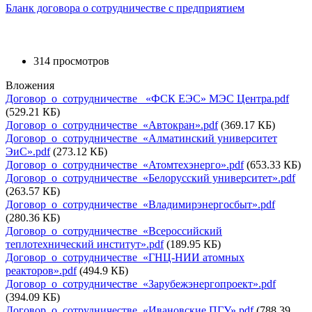
Бланк договора о сотрудничестве с предприятием
314 просмотров
Вложения
Договор_о_сотрудничестве_ «ФСК ЕЭС» МЭС Центра.pdf
(529.21 КБ)
Договор_о_сотрудничестве_«Автокран».pdf
(369.17 КБ)
Договор_о_сотрудничестве_«Алматинский университет
ЭиС».pdf
(273.12 КБ)
Договор_о_сотрудничестве_«Атомтехэнерго».pdf
(653.33 КБ)
Договор_о_сотрудничестве_«Белорусский университет».pdf
(263.57 КБ)
Договор_о_сотрудничестве_«Владимирэнергосбыт».pdf
(280.36 КБ)
Договор_о_сотрудничестве_«Всероссийский
теплотехнический институт».pdf
(189.95 КБ)
Договор_о_сотрудничестве_«ГНЦ-НИИ атомных
реакторов».pdf
(494.9 КБ)
Договор_о_сотрудничестве_«Зарубежэнергопроект».pdf
(394.09 КБ)
Договор_о_сотрудничестве_«Ивановские ПГУ».pdf
(788.39