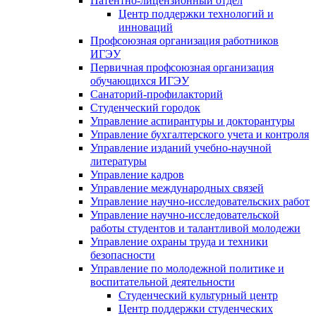
Патентно-лицензионный отдел
Центр поддержки технологий и
инноваций
Профсоюзная организация работников
ИГЭУ
Первичная профсоюзная организация
обучающихся ИГЭУ
Санаторий-профилакторий
Студенческий городок
Управление аспирантуры и докторантуры
Управление бухгалтерского учета и контроля
Управление изданий учебно-научной
литературы
Упpавление кадpов
Управление международных связей
Управление научно-исследовательских работ
Управление научно-исследовательской
работы студентов и талантливой молодежи
Управление охраны труда и техники
безопасности
Управление по молодежной политике и
воспитательной деятельности
Студенческий культурный центр
Центр поддержки студенческих