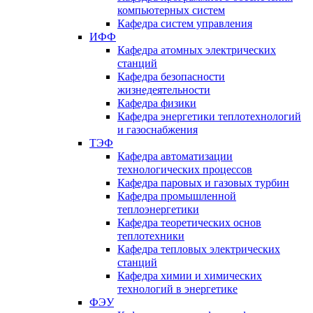
компьютерных систем
Кафедра систем управления
ИФФ
Кафедра атомных электрических
станций
Кафедра безопасности
жизнедеятельности
Кафедра физики
Кафедра энергетики теплотехнологий
и газоснабжения
ТЭФ
Кафедра автоматизации
технологических процессов
Кафедра паровых и газовых турбин
Кафедра промышленной
теплоэнергетики
Кафедра теоретических основ
теплотехники
Кафедра тепловых электрических
станций
Кафедра химии и химических
технологий в энергетике
ФЭУ