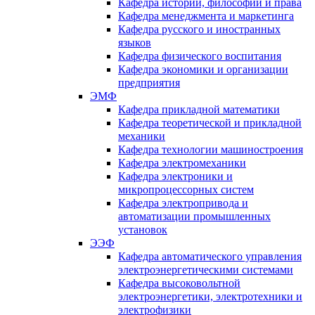
Кафедра истории, философии и права
Кафедра менеджмента и маркетинга
Кафедра русского и иностранных
языков
Кафедра физического воспитания
Кафедра экономики и организации
предприятия
ЭМФ
Кафедра прикладной математики
Кафедра теоретической и прикладной
механики
Кафедра технологии машиностроения
Кафедра электромеханики
Кафедра электроники и
микропроцессорных систем
Кафедра электропривода и
автоматизации промышленных
установок
ЭЭФ
Кафедра автоматического управления
электроэнергетическими системами
Кафедра высоковольтной
электроэнергетики, электротехники и
электрофизики