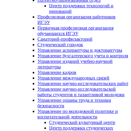
Патентно-лицензионный отдел
Центр поддержки технологий и
инноваций
Профсоюзная организация работников
ИГЭУ
Первичная профсоюзная организация
обучающихся ИГЭУ
Санаторий-профилакторий
Студенческий городок
Управление аспирантуры и докторантуры
Управление бухгалтерского учета и контроля
Управление изданий учебно-научной
литературы
Упpавление кадpов
Управление международных связей
Управление научно-исследовательских работ
Управление научно-исследовательской
работы студентов и талантливой молодежи
Управление охраны труда и техники
безопасности
Управление по молодежной политике и
воспитательной деятельности
Студенческий культурный центр
Центр поддержки студенческих