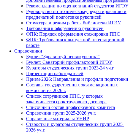
дополнительным профессиональным программам
Рекомендации по оценке знаний студентов ИГЭУ
Руководство по техническому редактированию и
предпечатной подготовке рукописей
Структура и режим работы библиотеки ИГЭУ
Требования к оформлению рукописей
ФПК: Порядок оформления стажировки ППС
ФПК: Требования к выпускной аттестационной
работе
Справочники
Буклет "Здравствуй первокурсник!"
Буклет: Санаторий-профилакторий ИГЭУ
Кураторы студенческих групп 2023-24 уч.г.
Презентации работодателей
Прием-2026: Направления и профили подготовки
Составы государственных экзаменационных
комиссий на 2026 г.
Список сотрудников ППС, у которых
заканчивается срок трудового договора
Списочный состав профсоюзного комитета
Справочник групп 2025-2026 уч.г.
Справочные материалы УНИР
Старосты и кураторы студенческих групп 2025-
2026 уч.г.