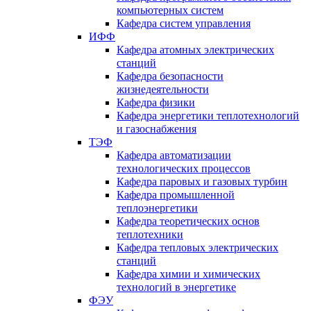
компьютерных систем
Кафедра систем управления
ИФФ
Кафедра атомных электрических
станций
Кафедра безопасности
жизнедеятельности
Кафедра физики
Кафедра энергетики теплотехнологий
и газоснабжения
ТЭФ
Кафедра автоматизации
технологических процессов
Кафедра паровых и газовых турбин
Кафедра промышленной
теплоэнергетики
Кафедра теоретических основ
теплотехники
Кафедра тепловых электрических
станций
Кафедра химии и химических
технологий в энергетике
ФЭУ