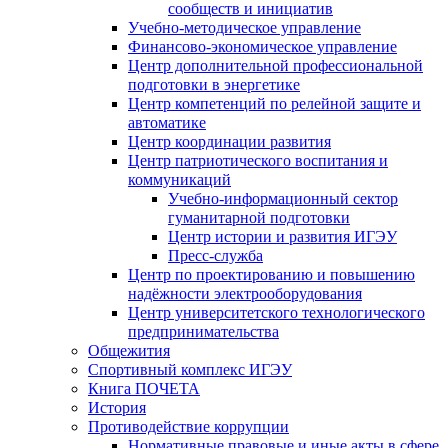
сообществ и инициатив
Учебно-методическое управление
Финансово-экономическое управление
Центр дополнительной профессиональной
подготовки в энергетике
Центр компетенций по релейной защите и
автоматике
Центр координации развития
Центр патриотического воспитания и
коммуникаций
Учебно-информационный сектор
гуманитарной подготовки
Центр истории и развития ИГЭУ
Пресс-служба
Центр по проектированию и повышению
надёжности электрооборудования
Центр университетского технологического
предпринимательства
Общежития
Спортивный комплекс ИГЭУ
Книга ПОЧЕТА
История
Противодействие коррупции
Нормативные правовые и иные акты в сфере