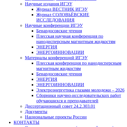
Научные издания ИГЭУ
Журнал ВЕСТНИК ИГЭУ
Журнал СОЛОВЬЁВСКИЕ
ИССЛЕДОВАНИЯ
Научные конференции ИГЭУ
Бенардосовские чтения
Плесская научная конференция по
нанодисперсным магнитным жидкостям
ЭНЕРГИЯ
ЭНЕРГОИННОВАЦИИ
Материалы конференций ИГЭУ
Плесская конференция по нанодисперсным
магнитным жидкостям
Бенардосовские чтения
ЭНЕРГИЯ
ЭНЕРГОИННОВАЦИИ
Электроэнергетика глазами молодежи – 2026
Сборники научно-исследовательских работ
обучающихся и преподавателей
Диссертационный совет 24.2.303.01
Документы
Национальные проекты России
КОНТАКТЫ