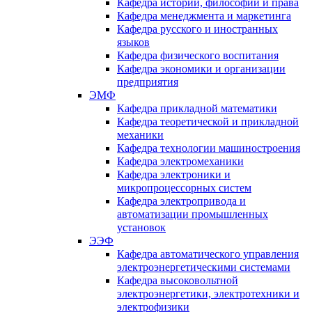
Кафедра истории, философии и права
Кафедра менеджмента и маркетинга
Кафедра русского и иностранных
языков
Кафедра физического воспитания
Кафедра экономики и организации
предприятия
ЭМФ
Кафедра прикладной математики
Кафедра теоретической и прикладной
механики
Кафедра технологии машиностроения
Кафедра электромеханики
Кафедра электроники и
микропроцессорных систем
Кафедра электропривода и
автоматизации промышленных
установок
ЭЭФ
Кафедра автоматического управления
электроэнергетическими системами
Кафедра высоковольтной
электроэнергетики, электротехники и
электрофизики