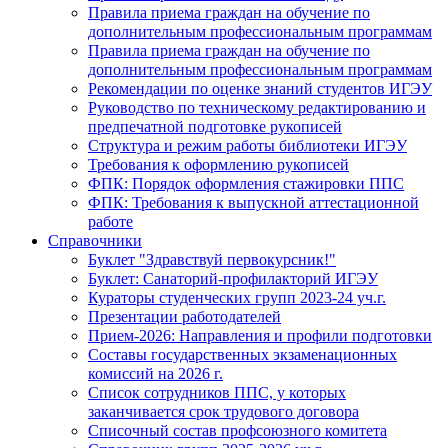
Правила приема граждан на обучение по
дополнительным профессиональным программам
Правила приема граждан на обучение по
дополнительным профессиональным программам
Рекомендации по оценке знаний студентов ИГЭУ
Руководство по техническому редактированию и
предпечатной подготовке рукописей
Структура и режим работы библиотеки ИГЭУ
Требования к оформлению рукописей
ФПК: Порядок оформления стажировки ППС
ФПК: Требования к выпускной аттестационной
работе
Справочники
Буклет "Здравствуй первокурсник!"
Буклет: Санаторий-профилакторий ИГЭУ
Кураторы студенческих групп 2023-24 уч.г.
Презентации работодателей
Прием-2026: Направления и профили подготовки
Составы государственных экзаменационных
комиссий на 2026 г.
Список сотрудников ППС, у которых
заканчивается срок трудового договора
Списочный состав профсоюзного комитета