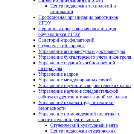
Патентно-лицензионный отдел
Центр поддержки технологий и
инноваций
Профсоюзная организация работников
ИГЭУ
Первичная профсоюзная организация
обучающихся ИГЭУ
Санаторий-профилакторий
Студенческий городок
Управление аспирантуры и докторантуры
Управление бухгалтерского учета и контроля
Управление изданий учебно-научной
литературы
Упpавление кадpов
Управление международных связей
Управление научно-исследовательских работ
Управление научно-исследовательской
работы студентов и талантливой молодежи
Управление охраны труда и техники
безопасности
Управление по молодежной политике и
воспитательной деятельности
Студенческий культурный центр
Центр поддержки студенческих