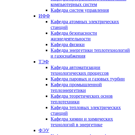
компьютерных систем
Кафедра систем управления
ИФФ
Кафедра атомных электрических
станций
Кафедра безопасности
жизнедеятельности
Кафедра физики
Кафедра энергетики теплотехнологий
и газоснабжения
ТЭФ
Кафедра автоматизации
технологических процессов
Кафедра паровых и газовых турбин
Кафедра промышленной
теплоэнергетики
Кафедра теоретических основ
теплотехники
Кафедра тепловых электрических
станций
Кафедра химии и химических
технологий в энергетике
ФЭУ