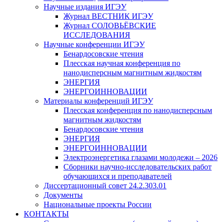
Научные издания ИГЭУ
Журнал ВЕСТНИК ИГЭУ
Журнал СОЛОВЬЁВСКИЕ
ИССЛЕДОВАНИЯ
Научные конференции ИГЭУ
Бенардосовские чтения
Плесская научная конференция по
нанодисперсным магнитным жидкостям
ЭНЕРГИЯ
ЭНЕРГОИННОВАЦИИ
Материалы конференций ИГЭУ
Плесская конференция по нанодисперсным
магнитным жидкостям
Бенардосовские чтения
ЭНЕРГИЯ
ЭНЕРГОИННОВАЦИИ
Электроэнергетика глазами молодежи – 2026
Сборники научно-исследовательских работ
обучающихся и преподавателей
Диссертационный совет 24.2.303.01
Документы
Национальные проекты России
КОНТАКТЫ