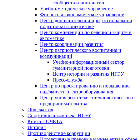
сообществ и инициатив
Учебно-методическое управление
Финансово-экономическое управление
Центр дополнительной профессиональной
подготовки в энергетике
Центр компетенций по релейной защите и
автоматике
Центр координации развития
Центр патриотического воспитания и
коммуникаций
Учебно-информационный сектор
гуманитарной подготовки
Центр истории и развития ИГЭУ
Пресс-служба
Центр по проектированию и повышению
надёжности электрооборудования
Центр университетского технологического
предпринимательства
Общежития
Спортивный комплекс ИГЭУ
Книга ПОЧЕТА
История
Противодействие коррупции
Нормативные правовые и иные акты в сфере