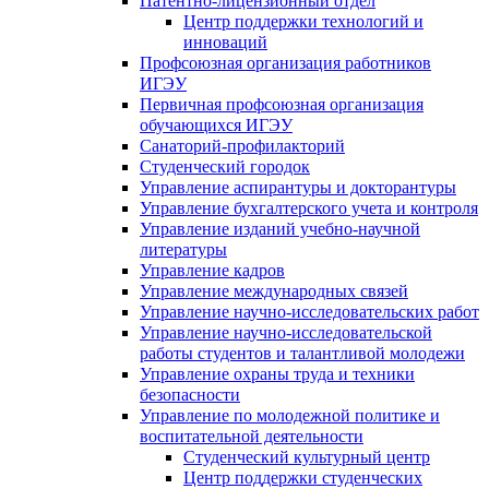
Патентно-лицензионный отдел
Центр поддержки технологий и
инноваций
Профсоюзная организация работников
ИГЭУ
Первичная профсоюзная организация
обучающихся ИГЭУ
Санаторий-профилакторий
Студенческий городок
Управление аспирантуры и докторантуры
Управление бухгалтерского учета и контроля
Управление изданий учебно-научной
литературы
Упpавление кадpов
Управление международных связей
Управление научно-исследовательских работ
Управление научно-исследовательской
работы студентов и талантливой молодежи
Управление охраны труда и техники
безопасности
Управление по молодежной политике и
воспитательной деятельности
Студенческий культурный центр
Центр поддержки студенческих