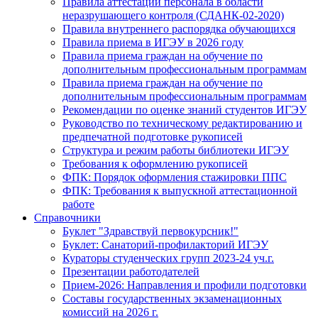
Правила аттестации персонала в области
неразрушающего контроля (СДАНК-02-2020)
Правила внутреннего распорядка обучающихся
Правила приема в ИГЭУ в 2026 году
Правила приема граждан на обучение по
дополнительным профессиональным программам
Правила приема граждан на обучение по
дополнительным профессиональным программам
Рекомендации по оценке знаний студентов ИГЭУ
Руководство по техническому редактированию и
предпечатной подготовке рукописей
Структура и режим работы библиотеки ИГЭУ
Требования к оформлению рукописей
ФПК: Порядок оформления стажировки ППС
ФПК: Требования к выпускной аттестационной
работе
Справочники
Буклет "Здравствуй первокурсник!"
Буклет: Санаторий-профилакторий ИГЭУ
Кураторы студенческих групп 2023-24 уч.г.
Презентации работодателей
Прием-2026: Направления и профили подготовки
Составы государственных экзаменационных
комиссий на 2026 г.