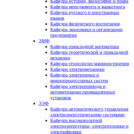
Кафедра истории, философии и права
Кафедра менеджмента и маркетинга
Кафедра русского и иностранных
языков
Кафедра физического воспитания
Кафедра экономики и организации
предприятия
ЭМФ
Кафедра прикладной математики
Кафедра теоретической и прикладной
механики
Кафедра технологии машиностроения
Кафедра электромеханики
Кафедра электроники и
микропроцессорных систем
Кафедра электропривода и
автоматизации промышленных
установок
ЭЭФ
Кафедра автоматического управления
электроэнергетическими системами
Кафедра высоковольтной
электроэнергетики, электротехники и
электрофизики