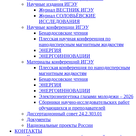
Научные издания ИГЭУ
Журнал ВЕСТНИК ИГЭУ
Журнал СОЛОВЬЁВСКИЕ
ИССЛЕДОВАНИЯ
Научные конференции ИГЭУ
Бенардосовские чтения
Плесская научная конференция по
нанодисперсным магнитным жидкостям
ЭНЕРГИЯ
ЭНЕРГОИННОВАЦИИ
Материалы конференций ИГЭУ
Плесская конференция по нанодисперсным
магнитным жидкостям
Бенардосовские чтения
ЭНЕРГИЯ
ЭНЕРГОИННОВАЦИИ
Электроэнергетика глазами молодежи – 2026
Сборники научно-исследовательских работ
обучающихся и преподавателей
Диссертационный совет 24.2.303.01
Документы
Национальные проекты России
КОНТАКТЫ