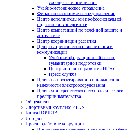
сообществ и инициатив
Учебно-методическое управление
Финансово-экономическое управление
Центр дополнительной профессиональной
подготовки в энергетике
Центр компетенций по релейной защите и
автоматике
Центр координации развития
Центр патриотического воспитания и
коммуникаций
Учебно-информационный сектор
гуманитарной подготовки
Центр истории и развития ИГЭУ
Пресс-служба
Центр по проектированию и повышению
надёжности электрооборудования
Центр университетского технологического
предпринимательства
Общежития
Спортивный комплекс ИГЭУ
Книга ПОЧЕТА
История
Противодействие коррупции
Нормативные правовые и иные акты в сфере