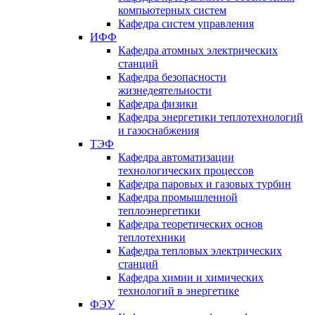
компьютерных систем
Кафедра систем управления
ИФФ
Кафедра атомных электрических
станций
Кафедра безопасности
жизнедеятельности
Кафедра физики
Кафедра энергетики теплотехнологий
и газоснабжения
ТЭФ
Кафедра автоматизации
технологических процессов
Кафедра паровых и газовых турбин
Кафедра промышленной
теплоэнергетики
Кафедра теоретических основ
теплотехники
Кафедра тепловых электрических
станций
Кафедра химии и химических
технологий в энергетике
ФЭУ