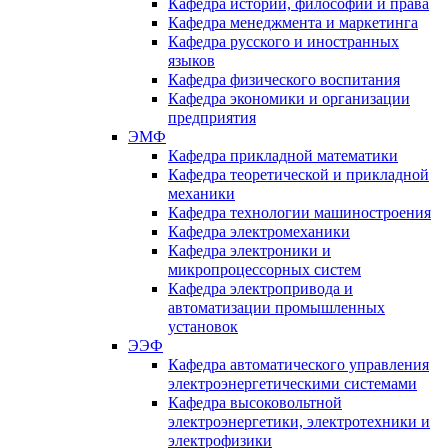
Кафедра истории, философии и права
Кафедра менеджмента и маркетинга
Кафедра русского и иностранных
языков
Кафедра физического воспитания
Кафедра экономики и организации
предприятия
ЭМФ
Кафедра прикладной математики
Кафедра теоретической и прикладной
механики
Кафедра технологии машиностроения
Кафедра электромеханики
Кафедра электроники и
микропроцессорных систем
Кафедра электропривода и
автоматизации промышленных
установок
ЭЭФ
Кафедра автоматического управления
электроэнергетическими системами
Кафедра высоковольтной
электроэнергетики, электротехники и
электрофизики