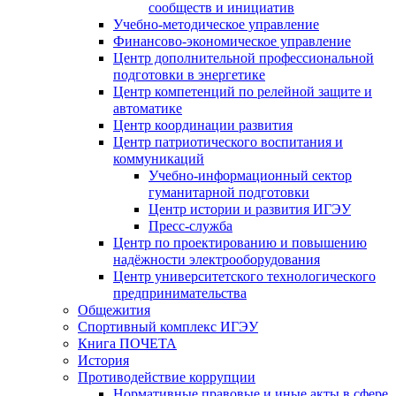
сообществ и инициатив
Учебно-методическое управление
Финансово-экономическое управление
Центр дополнительной профессиональной
подготовки в энергетике
Центр компетенций по релейной защите и
автоматике
Центр координации развития
Центр патриотического воспитания и
коммуникаций
Учебно-информационный сектор
гуманитарной подготовки
Центр истории и развития ИГЭУ
Пресс-служба
Центр по проектированию и повышению
надёжности электрооборудования
Центр университетского технологического
предпринимательства
Общежития
Спортивный комплекс ИГЭУ
Книга ПОЧЕТА
История
Противодействие коррупции
Нормативные правовые и иные акты в сфере