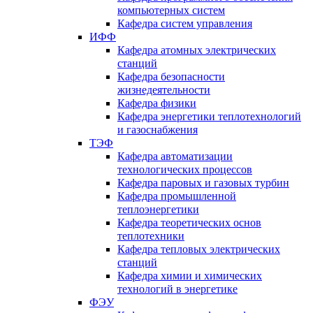
компьютерных систем
Кафедра систем управления
ИФФ
Кафедра атомных электрических
станций
Кафедра безопасности
жизнедеятельности
Кафедра физики
Кафедра энергетики теплотехнологий
и газоснабжения
ТЭФ
Кафедра автоматизации
технологических процессов
Кафедра паровых и газовых турбин
Кафедра промышленной
теплоэнергетики
Кафедра теоретических основ
теплотехники
Кафедра тепловых электрических
станций
Кафедра химии и химических
технологий в энергетике
ФЭУ