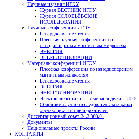
Научные издания ИГЭУ
Журнал ВЕСТНИК ИГЭУ
Журнал СОЛОВЬЁВСКИЕ
ИССЛЕДОВАНИЯ
Научные конференции ИГЭУ
Бенардосовские чтения
Плесская научная конференция по
нанодисперсным магнитным жидкостям
ЭНЕРГИЯ
ЭНЕРГОИННОВАЦИИ
Материалы конференций ИГЭУ
Плесская конференция по нанодисперсным
магнитным жидкостям
Бенардосовские чтения
ЭНЕРГИЯ
ЭНЕРГОИННОВАЦИИ
Электроэнергетика глазами молодежи – 2026
Сборники научно-исследовательских работ
обучающихся и преподавателей
Диссертационный совет 24.2.303.01
Документы
Национальные проекты России
КОНТАКТЫ