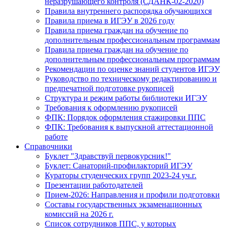
неразрушающего контроля (СДАНК-02-2020)
Правила внутреннего распорядка обучающихся
Правила приема в ИГЭУ в 2026 году
Правила приема граждан на обучение по
дополнительным профессиональным программам
Правила приема граждан на обучение по
дополнительным профессиональным программам
Рекомендации по оценке знаний студентов ИГЭУ
Руководство по техническому редактированию и
предпечатной подготовке рукописей
Структура и режим работы библиотеки ИГЭУ
Требования к оформлению рукописей
ФПК: Порядок оформления стажировки ППС
ФПК: Требования к выпускной аттестационной
работе
Справочники
Буклет "Здравствуй первокурсник!"
Буклет: Санаторий-профилакторий ИГЭУ
Кураторы студенческих групп 2023-24 уч.г.
Презентации работодателей
Прием-2026: Направления и профили подготовки
Составы государственных экзаменационных
комиссий на 2026 г.
Список сотрудников ППС, у которых