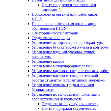
Патентно-лицензионный отдел
Центр поддержки технологий и
инноваций
Профсоюзная организация работников
ИГЭУ
Первичная профсоюзная организация
обучающихся ИГЭУ
Санаторий-профилакторий
Студенческий городок
Управление аспирантуры и докторантуры
Управление бухгалтерского учета и контроля
Управление изданий учебно-научной
литературы
Упpавление кадpов
Управление международных связей
Управление научно-исследовательских работ
Управление научно-исследовательской
работы студентов и талантливой молодежи
Управление охраны труда и техники
безопасности
Управление по молодежной политике и
воспитательной деятельности
Студенческий культурный центр
Центр поддержки студенческих