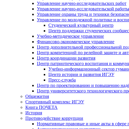
Управление научно-исследовательских работ
Управление научно-исследовательской работы
Управление охраны труда и техники безопасн
Управление по молодежной политике и воспи
Студенческий культурный центр
Центр поддержки студенческих сообщес
Учебно-методическое управление
Финансово-экономическое управление
Центр дополнительной профессиональной под
Центр компетенций по релейной защите и ав
Центр координации развития
Центр патриотического воспитания и комму
Учебно-информационный сектор гумани
Центр истории и развития ИГЭУ
Пресс-служба
Центр по проектированию и повышению надё
Центр университетского технологического п
Общежития
Спортивный комплекс ИГЭУ
Книга ПОЧЕТА
История
Противодействие коррупции
Нормативные правовые и иные акты в сфере 