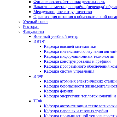
Финансово-хозяйственная деятельность
Вакантные места для приёма (перевода) обуч
Международное сотрудничество
Организация питания в образовательной орг
Ученый совет
Ректорат
Факультеты
Военный учебный центр
ИВТФ
Кафедра высшей математики
Кафедра интенсивного изучения англий
Кафедра информационных технологий
Кафедра конструирования и графики
Кафедра программного обеспечения ко
Кафедра систем управления
ИФФ
Кафедра атомных электрических станц
Кафедра безопасности жизнедеятельнос
Кафедра физики
Кафедра энергетики теплотехнологий и
ТЭФ
Кафедра автоматизации технологически
Кафедра паровых и газовых турбин
Кафедра промышленной теплоэнергети