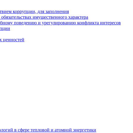
твием коррупции, для заполнения
и обязательствах имущественного характера
ебному поведению и урегулированию конфликта интересов
упции
х ценностей
логий в сфере тепловой и атомной энергетики