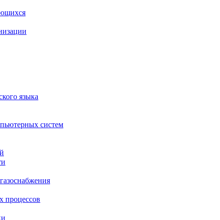
ающихся
анизации
ского языка
мпьютерных систем
ий
ти
 газоснабжения
х процессов
ки