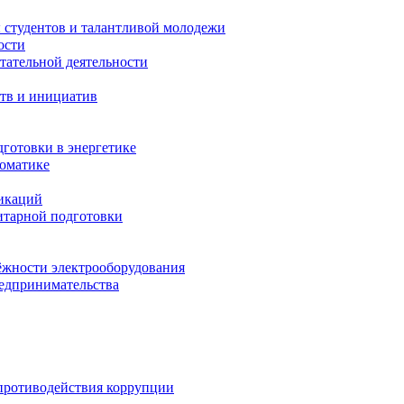
 студентов и талантливой молодежи
ости
тательной деятельности
тв и инициатив
готовки в энергетике
томатике
никаций
тарной подготовки
жности электрооборудования
редпринимательства
противодействия коррупции