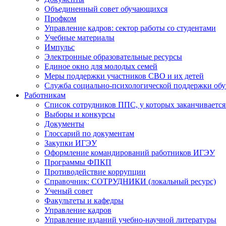
Объединенный совет обучающихся
Профком
Управление кадров: сектор работы со студентами
Учебные материалы
Импульс
Электронные образовательные ресурсы
Единое окно для молодых семей
Меры поддержки участников СВО и их детей
Служба социально-психологической поддержки об
Работникам
Список сотрудников ППС, у которых заканчивается
Выборы и конкурсы
Документы
Глоссарий по документам
Закупки ИГЭУ
Оформление командирований работников ИГЭУ
Программы ФПКП
Противодействие коррупции
Справочник: СОТРУДНИКИ (локальный ресурс)
Ученый совет
Факультеты и кафедры
Управление кадров
Управление изданий учебно-научной литературы