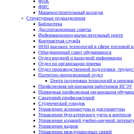
ФПК
ФИС
Машиностроительный колледж
Структурные подразделения
Библиотека
Диссертационные советы
Информационно-вычислительный центр
Контрактная служба
НОЦ высоких технологий в сфере тепловой и
Объединенный совет обучающихся
Отдел входной и выходной информации
Отдел по организации приема
Отдел производственной подготовки, трудоус
Патентно-лицензионный отдел
Центр поддержки технологий и иннова
Профсоюзная организация работников ИГЭУ
Первичная профсоюзная организация обуча
Санаторий-профилакторий
Студенческий городок
Управление аспирантуры и докторантуры
Управление бухгалтерского учета и контроля
Управление изданий учебно-научной литерат
Упpавление кадpов
Управление международных связей