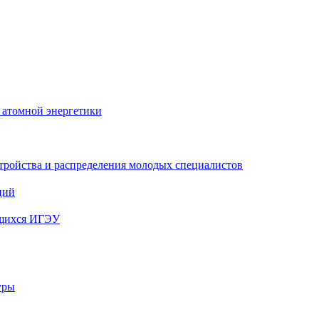
 атомной энергетики
тройства и распределения молодых специалистов
ций
ющихся ИГЭУ
уры