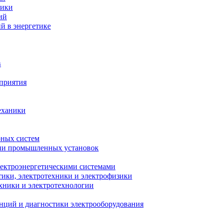
ники
ий
й в энергетике
в
приятия
еханики
рных систем
ции промышленных установок
лектроэнергетическими системами
тики, электротехники и электрофизики
ехники и электротехнологии
анций и диагностики электрооборудования