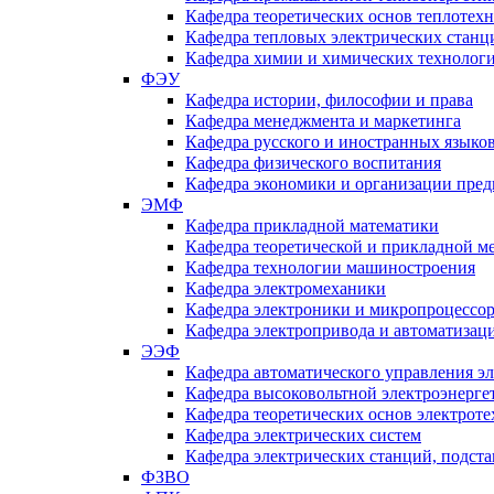
Кафедра теоретических основ теплотех
Кафедра тепловых электрических станц
Кафедра химии и химических технологи
ФЭУ
Кафедра истории, философии и права
Кафедра менеджмента и маркетинга
Кафедра русского и иностранных языко
Кафедра физического воспитания
Кафедра экономики и организации пред
ЭМФ
Кафедра прикладной математики
Кафедра теоретической и прикладной м
Кафедра технологии машиностроения
Кафедра электромеханики
Кафедра электроники и микропроцессо
Кафедра электропривода и автоматиза
ЭЭФ
Кафедра автоматического управления э
Кафедра высоковольтной электроэнерге
Кафедра теоретических основ электрот
Кафедра электрических систем
Кафедра электрических станций, подст
ФЗВО